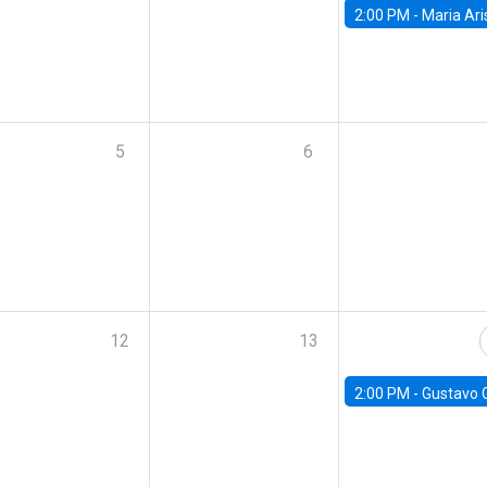
2:00 PM -
Maria Aristizabal-Ramirez, FED
5
6
12
13
2:00 PM -
Gustavo González - Banco Central d