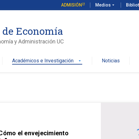
ADMISIÓN
Medios
arrow_drop_down
Biblio
o de Economía
nomía y Administración UC
Académicos e Investigación
Noticias
arrow_drop_down
 Cómo el envejecimiento