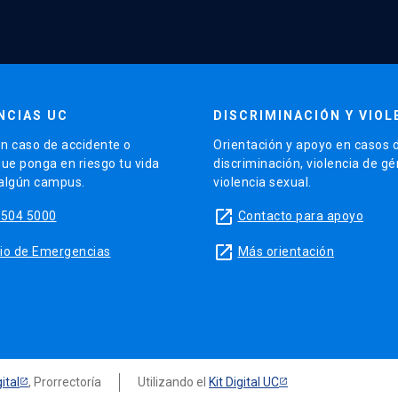
NCIAS UC
DISCRIMINACIÓN Y VIOL
n caso de accidente o
Orientación y apoyo en casos 
que ponga en riesgo tu vida
discriminación, violencia de g
 algún campus.
violencia sexual.
launch
5504 5000
Contacto para apoyo
launch
sitio de Emergencias
Más orientación
ital
, Prorrectoría
Utilizando el
Kit Digital UC