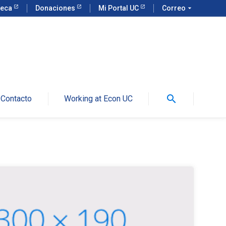
teca
Donaciones
Mi Portal UC
Correo
arrow_drop_down
search
Contacto
Working at Econ UC