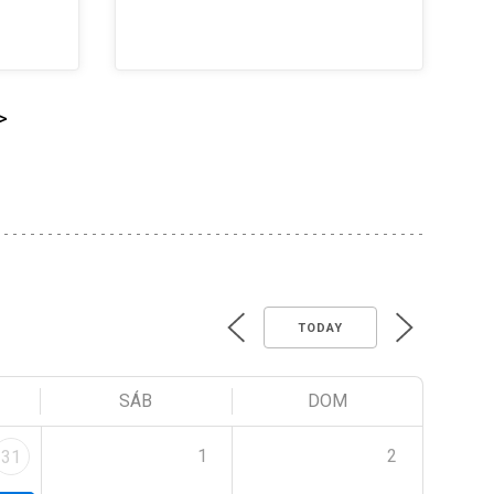
>
TODAY
SÁB
DOM
1
2
31