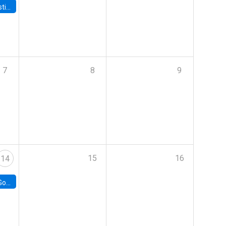
 Board
7
8
9
15
16
14
e Chile