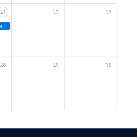
22
23
21
hile
28
29
30