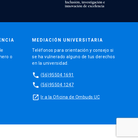
ENCIA
MEDIACIÓN UNIVERSITARIA
de
Teléfonos para orientación y consejo si
énero o
se ha vulnerado alguno de tus derechos
en la universidad.
phone
(56)95504 1691
phone
(56)95504 1247
launch
Ir a la Oficina de Ombuds UC