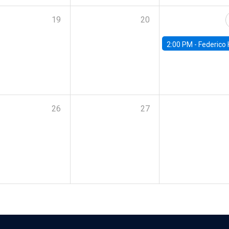
19
20
2:00 PM -
Federico Huneeus - Banco Central de C
26
27