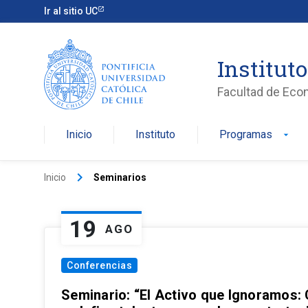
Ir al sitio UC
Institut
Facultad de Eco
Inicio
Instituto
Programas
arrow_drop_down
keyboard_arrow_right
Inicio
Seminarios
19
AGO
Conferencias
Seminario: “El Activo que Ignoramos: