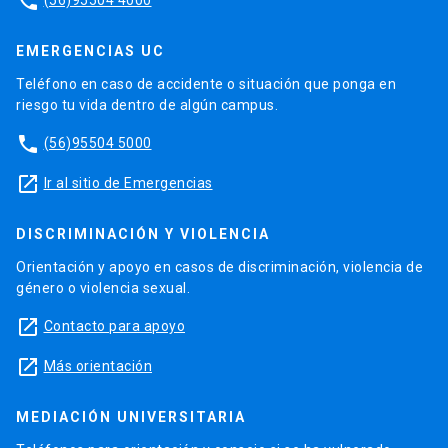
phone
EMERGENCIAS UC
Teléfono en caso de accidente o situación que ponga en
riesgo tu vida dentro de algún campus.
phone
(56)95504 5000
launch
Ir al sitio de Emergencias
DISCRIMINACIÓN Y VIOLENCIA
Orientación y apoyo en casos de discriminación, violencia de
género o violencia sexual.
launch
Contacto para apoyo
launch
Más orientación
MEDIACIÓN UNIVERSITARIA