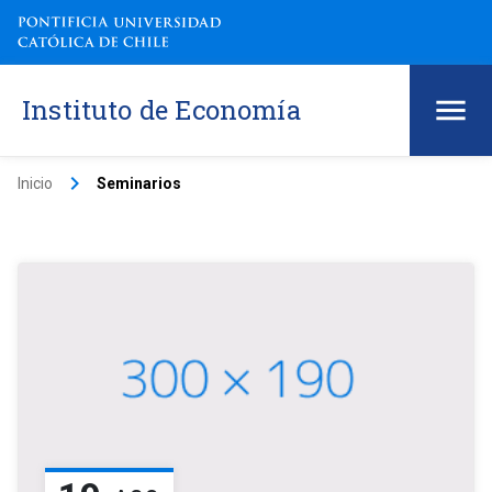
Instituto de Economía
keyboard_arrow_right
Inicio
Seminarios