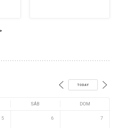
>
TODAY
SÁB
DOM
5
6
7