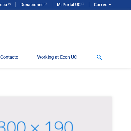
teca
Donaciones
Mi Portal UC
Correo
arrow_drop_down
search
Contacto
Working at Econ UC