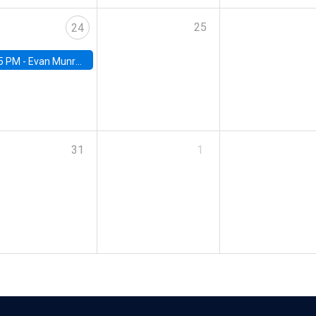
25
24
5 PM -
Evan Munro, Neyman Visiting Assistant Professor in the Department of Statistics at UC Berkeley
31
1