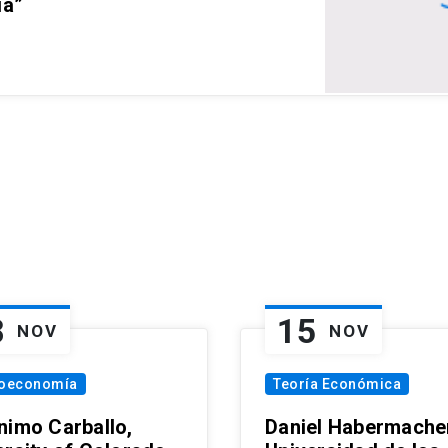
ia”
8
15
NOV
NOV
oeconomía
Teoría Económica
nimo Carballo,
Daniel Habermacher