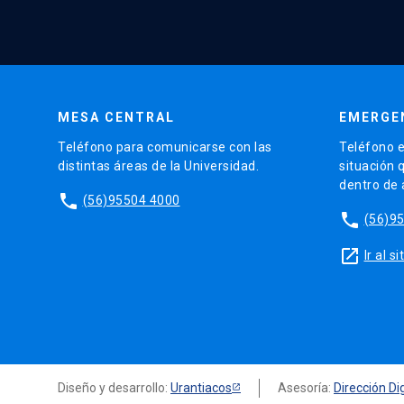
MESA CENTRAL
EMERGE
Teléfono para comunicarse con las
Teléfono e
distintas áreas de la Universidad.
situación 
dentro de
phone
(56)95504 4000
phone
(56)9
launch
Ir al 
Diseño y desarrollo:
Urantiacos
Asesoría:
Dirección Dig