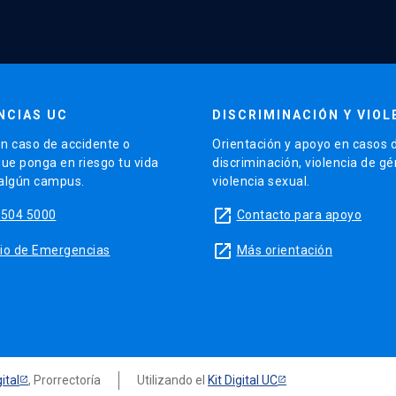
NCIAS UC
DISCRIMINACIÓN Y VIOL
n caso de accidente o
Orientación y apoyo en casos 
que ponga en riesgo tu vida
discriminación, violencia de g
 algún campus.
violencia sexual.
launch
5504 5000
Contacto para apoyo
launch
sitio de Emergencias
Más orientación
ital
, Prorrectoría
Utilizando el
Kit Digital UC