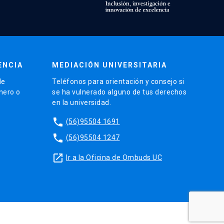
ENCIA
MEDIACIÓN UNIVERSITARIA
de
Teléfonos para orientación y consejo si
énero o
se ha vulnerado alguno de tus derechos
en la universidad.
phone
(56)95504 1691
phone
(56)95504 1247
launch
Ir a la Oficina de Ombuds UC