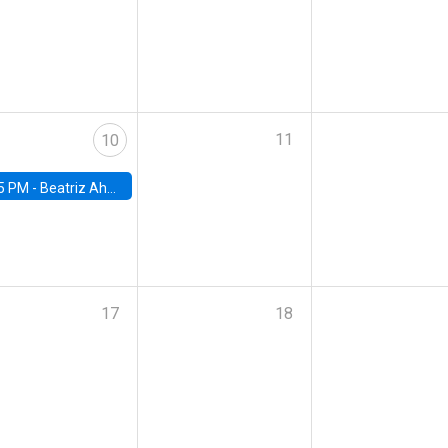
11
10
5 PM -
Beatriz Ahumada, PhD candidate, Universidad de Pittsburgh
17
18