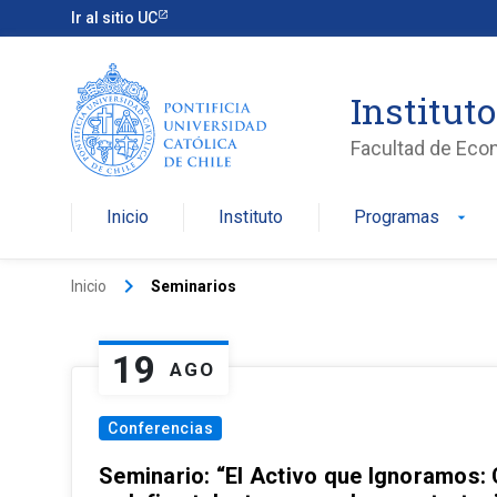
Ir al sitio UC
Institut
Facultad de Eco
Inicio
Instituto
Programas
arrow_drop_down
keyboard_arrow_right
Inicio
Seminarios
19
AGO
Conferencias
Seminario: “El Activo que Ignoramos: