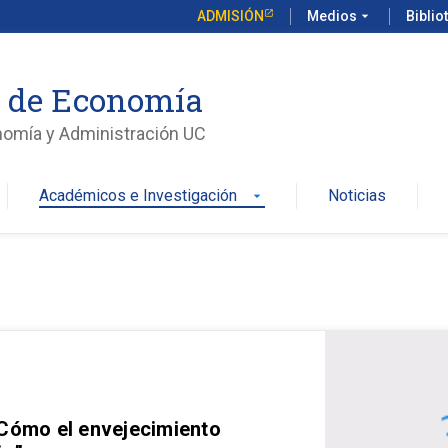
ADMISIÓN
Medios
arrow_drop_down
Biblio
o de Economía
nomía y Administración UC
Académicos e Investigación
Noticias
arrow_drop_down
 Cómo el envejecimiento