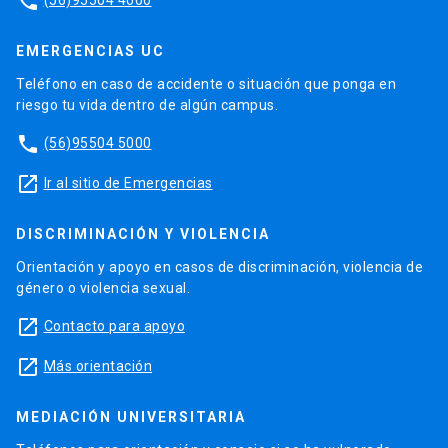
phone
EMERGENCIAS UC
Teléfono en caso de accidente o situación que ponga en
riesgo tu vida dentro de algún campus.
phone
(56)95504 5000
launch
Ir al sitio de Emergencias
DISCRIMINACIÓN Y VIOLENCIA
Orientación y apoyo en casos de discriminación, violencia de
género o violencia sexual.
launch
Contacto para apoyo
launch
Más orientación
MEDIACIÓN UNIVERSITARIA