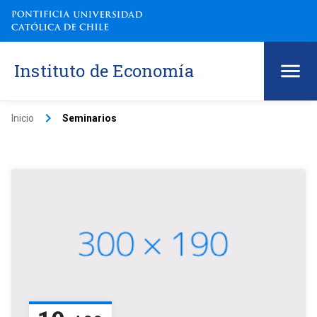
Instituto de Economía
keyboard_arrow_right
Inicio
Seminarios