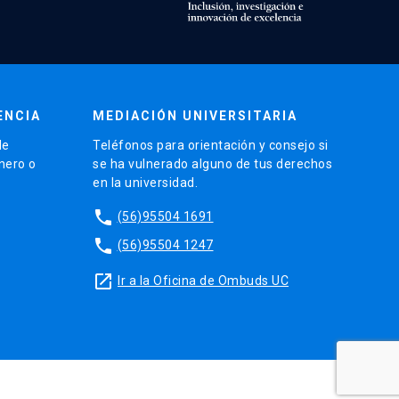
ENCIA
MEDIACIÓN UNIVERSITARIA
de
Teléfonos para orientación y consejo si
énero o
se ha vulnerado alguno de tus derechos
en la universidad.
phone
(56)95504 1691
phone
(56)95504 1247
launch
Ir a la Oficina de Ombuds UC