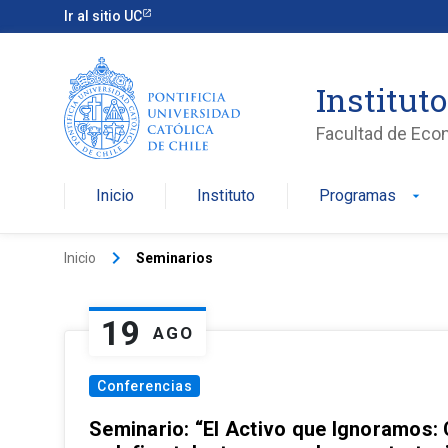
Ir al sitio UC
Institut
Facultad de Eco
Inicio
Instituto
Programas
arrow_drop_down
keyboard_arrow_right
Inicio
Seminarios
19
AGO
Conferencias
Seminario: “El Activo que Ignoramos: