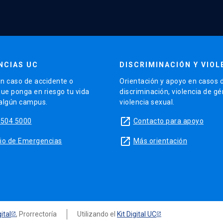
NCIAS UC
DISCRIMINACIÓN Y VIOL
n caso de accidente o
Orientación y apoyo en casos 
que ponga en riesgo tu vida
discriminación, violencia de g
 algún campus.
violencia sexual.
launch
5504 5000
Contacto para apoyo
launch
sitio de Emergencias
Más orientación
ital
, Prorrectoría
Utilizando el
Kit Digital UC