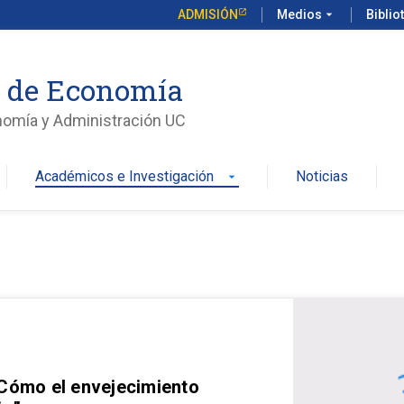
ADMISIÓN
Medios
arrow_drop_down
Biblio
o de Economía
nomía y Administración UC
Académicos e Investigación
Noticias
arrow_drop_down
 Cómo el envejecimiento