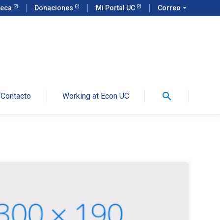
teca
Donaciones
Mi Portal UC
Correo
arrow_drop_down
search
Contacto
Working at Econ UC