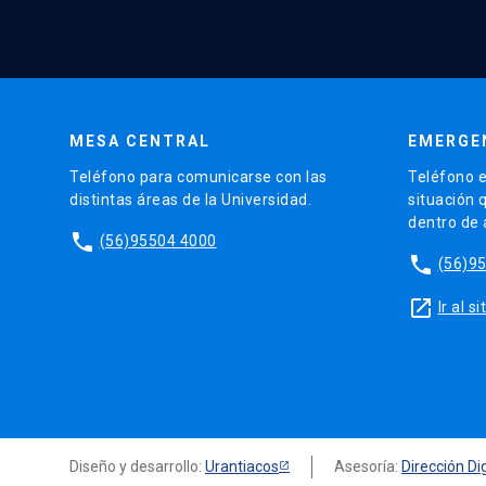
MESA CENTRAL
EMERGE
Teléfono para comunicarse con las
Teléfono e
distintas áreas de la Universidad.
situación 
dentro de
phone
(56)95504 4000
phone
(56)9
launch
Ir al 
Diseño y desarrollo:
Urantiacos
Asesoría:
Dirección Dig