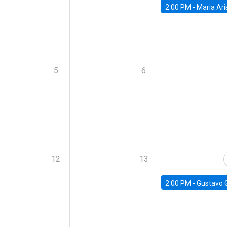
2:00 PM -
Maria Aristizabal-Ramirez, FED
5
6
12
13
2:00 PM -
Gustavo González - Banco Central d