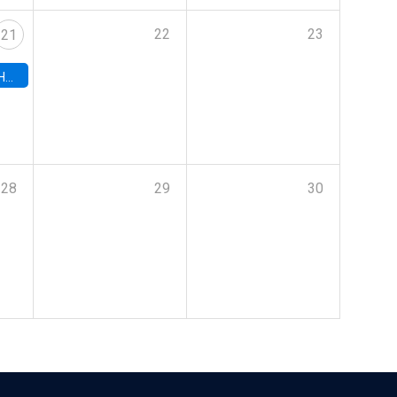
22
23
21
hile
28
29
30