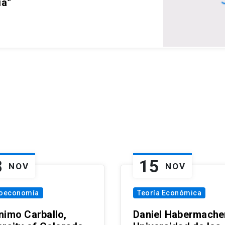
ia”
8
15
NOV
NOV
oeconomía
Teoría Económica
nimo Carballo,
Daniel Habermacher