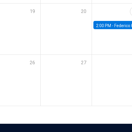
19
20
2:00 PM -
Federico Huneeus - Banco Central de C
26
27