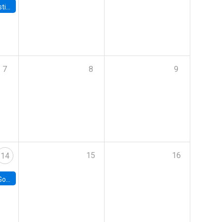
 Board
7
8
9
15
16
14
e Chile