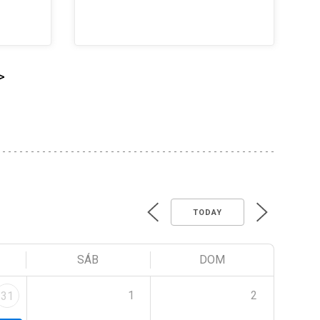
>
TODAY
SÁB
DOM
1
2
31