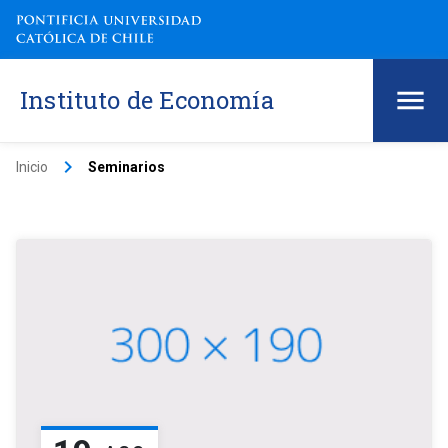
Instituto de Economía
keyboard_arrow_right
Inicio
Seminarios