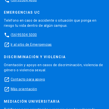
phone
EMERGENCIAS UC
Teléfono en caso de accidente o situación que ponga en
riesgo tu vida dentro de algún campus.
phone
(56)95504 5000
launch
Ir al sitio de Emergencias
DISCRIMINACIÓN Y VIOLENCIA
Orientación y apoyo en casos de discriminación, violencia de
género o violencia sexual.
launch
Contacto para apoyo
launch
Más orientación
MEDIACIÓN UNIVERSITARIA