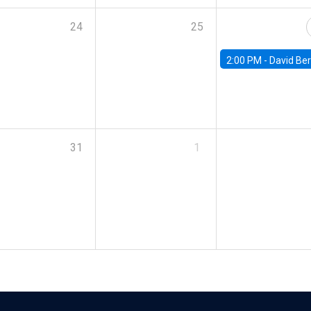
24
25
2:00 PM -
David Berger, D
31
1