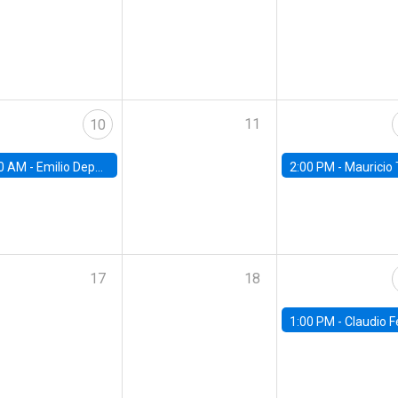
11
10
0 AM -
Emilio Depetris-Chauvín, Universidad Católica
2:00 PM -
Mauricio Tejada,
17
18
1:00 PM -
Claudio Ferraz, British Col