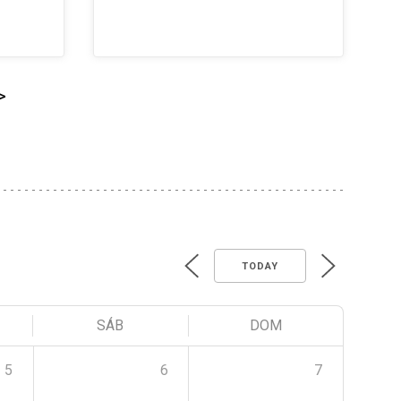
>
TODAY
SÁB
DOM
5
6
7