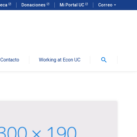
teca
Donaciones
Mi Portal UC
Correo
arrow_drop_down
search
Contacto
Working at Econ UC