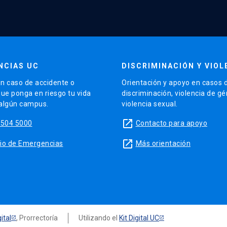
NCIAS UC
DISCRIMINACIÓN Y VIOL
n caso de accidente o
Orientación y apoyo en casos 
que ponga en riesgo tu vida
discriminación, violencia de g
 algún campus.
violencia sexual.
launch
5504 5000
Contacto para apoyo
launch
sitio de Emergencias
Más orientación
ital
, Prorrectoría
Utilizando el
Kit Digital UC