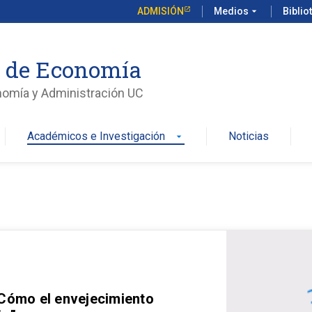
ADMISIÓN
Medios
arrow_drop_down
Biblio
o de Economía
nomía y Administración UC
Académicos e Investigación
Noticias
arrow_drop_down
 Cómo el envejecimiento