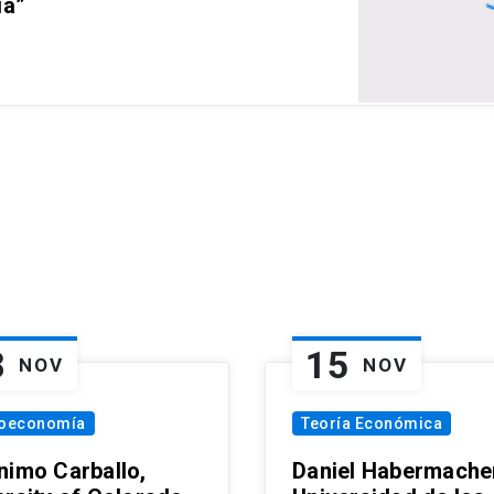
ia”
8
15
NOV
NOV
oeconomía
Teoría Económica
nimo Carballo,
Daniel Habermacher