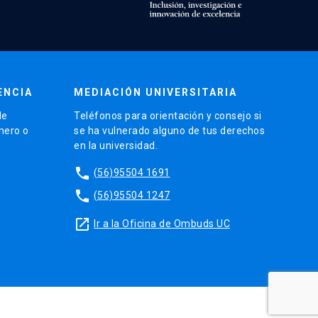
ENCIA
MEDIACIÓN UNIVERSITARIA
de
Teléfonos para orientación y consejo si
énero o
se ha vulnerado alguno de tus derechos
en la universidad.
phone
(56)95504 1691
phone
(56)95504 1247
launch
Ir a la Oficina de Ombuds UC