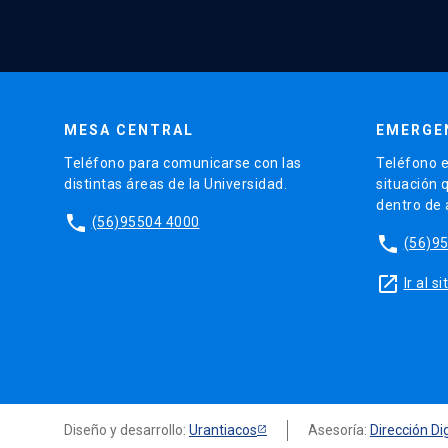
MESA CENTRAL
EMERGE
Teléfono para comunicarse con las
Teléfono e
distintas áreas de la Universidad.
situación 
dentro de
phone
(56)95504 4000
phone
(56)9
launch
Ir al 
Diseño y desarrollo:
Urantiacos
Asesoría:
Dirección Dig