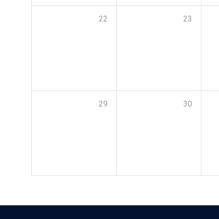
22
23
29
30