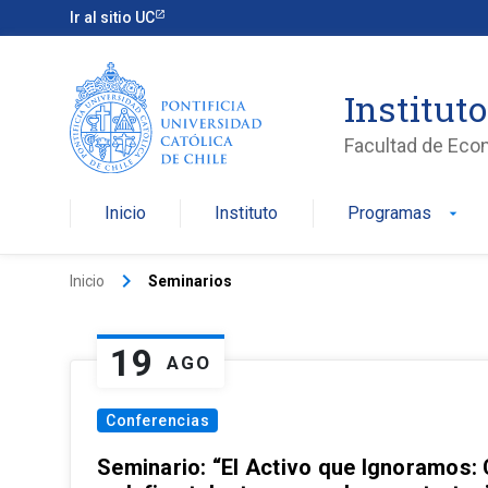
Ir al sitio UC
Institut
Facultad de Eco
Inicio
Instituto
Programas
arrow_drop_down
keyboard_arrow_right
Inicio
Seminarios
19
AGO
Conferencias
Seminario: “El Activo que Ignoramos: