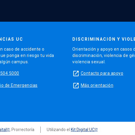
NCIAS UC
DISCRIMINACIÓN Y VIOL
n caso de accidente o
Orientación y apoyo en casos 
que ponga en riesgo tu vida
discriminación, violencia de g
 algún campus.
violencia sexual.
launch
5504 5000
Contacto para apoyo
launch
sitio de Emergencias
Más orientación
ital
, Prorrectoría
Utilizando el
Kit Digital UC