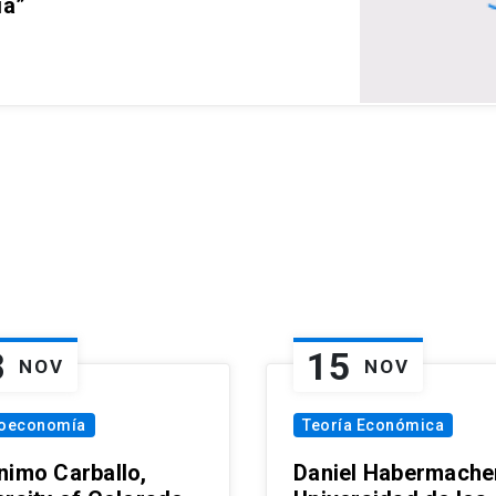
ia”
8
15
NOV
NOV
oeconomía
Teoría Económica
nimo Carballo,
Daniel Habermacher