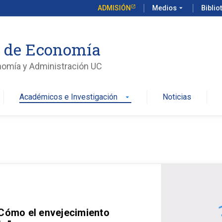
ADMISIÓN
Medios
arrow_drop_down
Biblio
o de Economía
nomía y Administración UC
Académicos e Investigación
Noticias
arrow_drop_down
 Cómo el envejecimiento