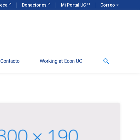
teca
Donaciones
Mi Portal UC
Correo
arrow_drop_down
search
Contacto
Working at Econ UC