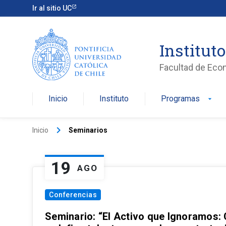
Ir al sitio UC
Institut
Facultad de Eco
Inicio
Instituto
Programas
arrow_drop_down
keyboard_arrow_right
Inicio
Seminarios
19
AGO
Conferencias
Seminario: “El Activo que Ignoramos: