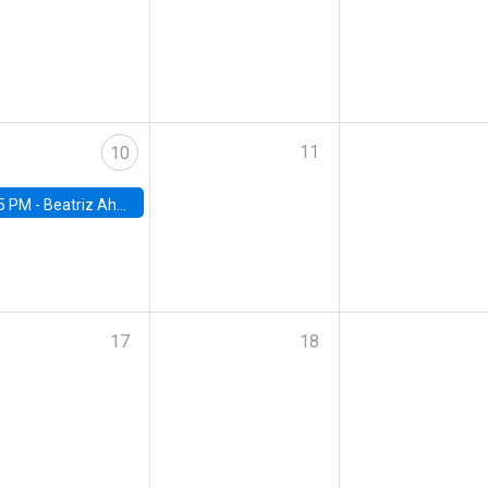
11
10
5 PM -
Beatriz Ahumada, PhD candidate, Universidad de Pittsburgh
17
18