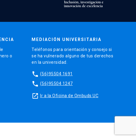
ENCIA
MEDIACIÓN UNIVERSITARIA
de
Teléfonos para orientación y consejo si
énero o
se ha vulnerado alguno de tus derechos
en la universidad.
phone
(56)95504 1691
phone
(56)95504 1247
launch
Ir a la Oficina de Ombuds UC