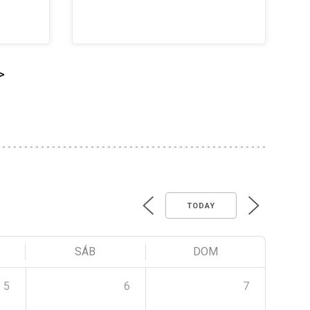
>
TODAY
SÁB
DOM
5
6
7