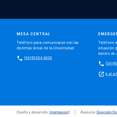
MESA CENTRAL
EMERGE
Teléfono para comunicarse con las
Teléfono e
distintas áreas de la Universidad.
situación 
dentro de
phone
(56)95504 4000
phone
(56)9
launch
Ir al 
Diseño y desarrollo:
Urantiacos
Asesoría:
Dirección Dig