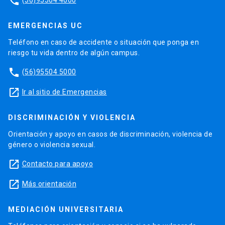
phone
EMERGENCIAS UC
Teléfono en caso de accidente o situación que ponga en
riesgo tu vida dentro de algún campus.
phone
(56)95504 5000
launch
Ir al sitio de Emergencias
DISCRIMINACIÓN Y VIOLENCIA
Orientación y apoyo en casos de discriminación, violencia de
género o violencia sexual.
launch
Contacto para apoyo
launch
Más orientación
MEDIACIÓN UNIVERSITARIA