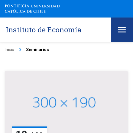
Instituto de Economía
keyboard_arrow_right
Inicio
Seminarios