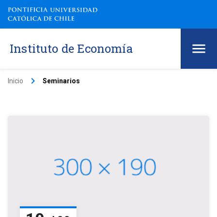
Instituto de Economía
keyboard_arrow_right
Inicio
Seminarios