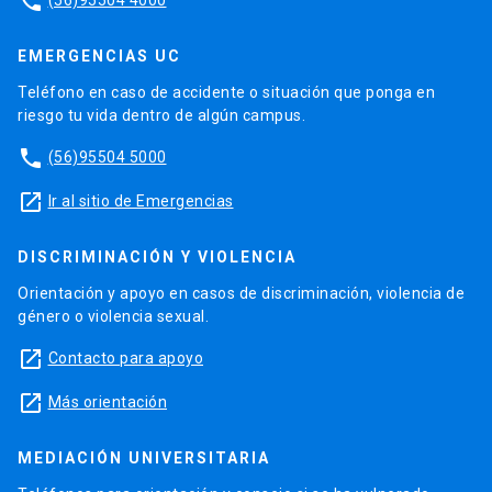
phone
EMERGENCIAS UC
Teléfono en caso de accidente o situación que ponga en
riesgo tu vida dentro de algún campus.
phone
(56)95504 5000
launch
Ir al sitio de Emergencias
DISCRIMINACIÓN Y VIOLENCIA
Orientación y apoyo en casos de discriminación, violencia de
género o violencia sexual.
launch
Contacto para apoyo
launch
Más orientación
MEDIACIÓN UNIVERSITARIA