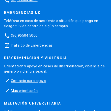
phone
EMERGENCIAS UC
Teléfono en caso de accidente o situación que ponga en
riesgo tu vida dentro de algún campus.
phone
(56)95504 5000
launch
Ir al sitio de Emergencias
DISCRIMINACIÓN Y VIOLENCIA
Orientación y apoyo en casos de discriminación, violencia de
género o violencia sexual.
launch
Contacto para apoyo
launch
Más orientación
MEDIACIÓN UNIVERSITARIA