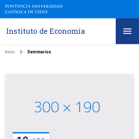
Instituto de Economía
keyboard_arrow_right
Inicio
Seminarios