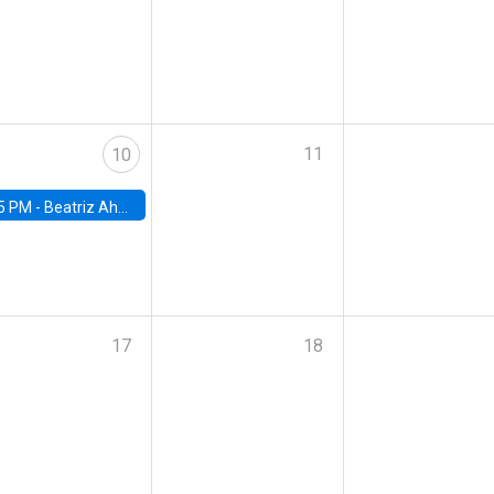
11
10
5 PM -
Beatriz Ahumada, PhD candidate, Universidad de Pittsburgh
17
18