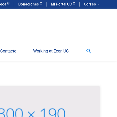
teca
Donaciones
Mi Portal UC
Correo
arrow_drop_down
search
Contacto
Working at Econ UC