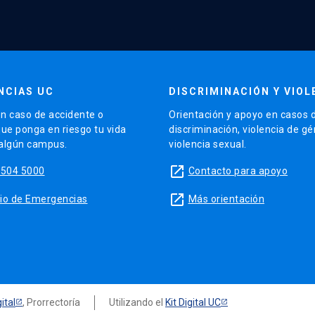
NCIAS UC
DISCRIMINACIÓN Y VIOL
n caso de accidente o
Orientación y apoyo en casos 
que ponga en riesgo tu vida
discriminación, violencia de g
 algún campus.
violencia sexual.
launch
5504 5000
Contacto para apoyo
launch
sitio de Emergencias
Más orientación
ital
, Prorrectoría
Utilizando el
Kit Digital UC