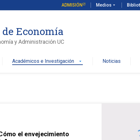
ADMISIÓN
Medios
arrow_drop_down
Biblio
o de Economía
nomía y Administración UC
Académicos e Investigación
Noticias
arrow_drop_down
 Cómo el envejecimiento