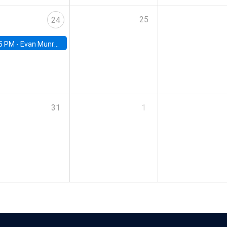
25
24
5 PM -
Evan Munro, Neyman Visiting Assistant Professor in the Department of Statistics at UC Berkeley
31
1