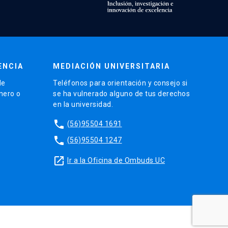
ENCIA
MEDIACIÓN UNIVERSITARIA
de
Teléfonos para orientación y consejo si
énero o
se ha vulnerado alguno de tus derechos
en la universidad.
phone
(56)95504 1691
phone
(56)95504 1247
launch
Ir a la Oficina de Ombuds UC