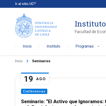
Ir al sitio UC
Institut
Facultad de Eco
Inicio
Instituto
Programas
arrow_drop_down
keyboard_arrow_right
Inicio
Seminarios
19
AGO
Conferencias
Seminario: “El Activo que Ignoramos: