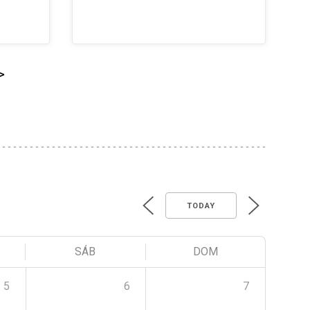
>
TODAY
SÁB
DOM
5
6
7