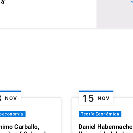
ia”
8
15
NOV
NOV
oeconomía
Teoría Económica
nimo Carballo,
Daniel Habermacher