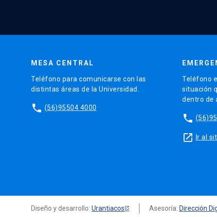
MESA CENTRAL
EMERGE
Teléfono para comunicarse con las
Teléfono e
distintas áreas de la Universidad.
situación 
dentro de
phone
(56)95504 4000
phone
(56)9
launch
Ir al 
Diseño y desarrollo:
Urantiacos
Asesoría:
Dirección Dig