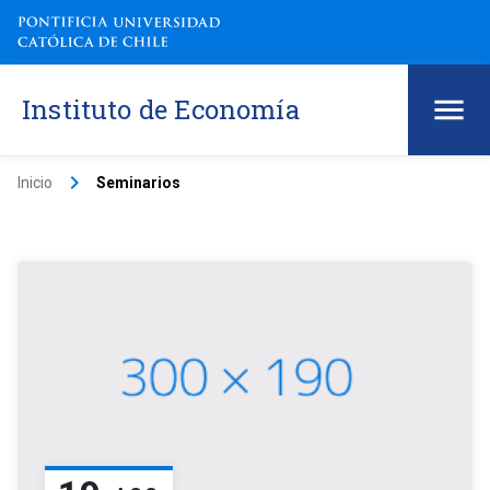
Instituto de Economía
keyboard_arrow_right
Inicio
Seminarios