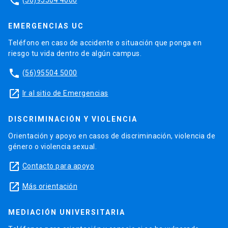
phone
EMERGENCIAS UC
Teléfono en caso de accidente o situación que ponga en
riesgo tu vida dentro de algún campus.
phone
(56)95504 5000
launch
Ir al sitio de Emergencias
DISCRIMINACIÓN Y VIOLENCIA
Orientación y apoyo en casos de discriminación, violencia de
género o violencia sexual.
launch
Contacto para apoyo
launch
Más orientación
MEDIACIÓN UNIVERSITARIA