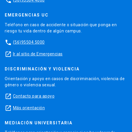
phone
EMERGENCIAS UC
Teléfono en caso de accidente o situación que ponga en
riesgo tu vida dentro de algún campus.
phone
(56)95504 5000
launch
Ir al sitio de Emergencias
DISCRIMINACIÓN Y VIOLENCIA
Orientación y apoyo en casos de discriminación, violencia de
género o violencia sexual.
launch
Contacto para apoyo
launch
Más orientación
MEDIACIÓN UNIVERSITARIA