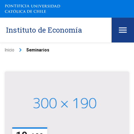
Instituto de Economía
keyboard_arrow_right
Inicio
Seminarios