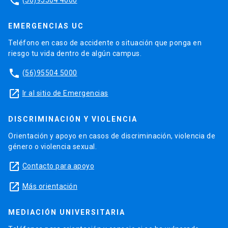
phone
EMERGENCIAS UC
Teléfono en caso de accidente o situación que ponga en
riesgo tu vida dentro de algún campus.
phone
(56)95504 5000
launch
Ir al sitio de Emergencias
DISCRIMINACIÓN Y VIOLENCIA
Orientación y apoyo en casos de discriminación, violencia de
género o violencia sexual.
launch
Contacto para apoyo
launch
Más orientación
MEDIACIÓN UNIVERSITARIA