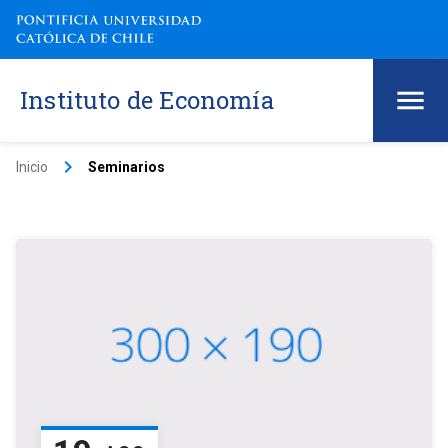
Instituto de Economía
keyboard_arrow_right
Inicio
Seminarios