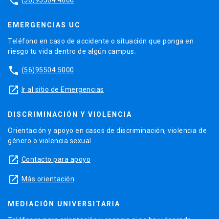
phone
EMERGENCIAS UC
Teléfono en caso de accidente o situación que ponga en
riesgo tu vida dentro de algún campus.
phone
(56)95504 5000
launch
Ir al sitio de Emergencias
DISCRIMINACIÓN Y VIOLENCIA
Orientación y apoyo en casos de discriminación, violencia de
género o violencia sexual.
launch
Contacto para apoyo
launch
Más orientación
MEDIACIÓN UNIVERSITARIA