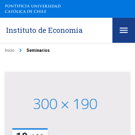
Instituto de Economía
keyboard_arrow_right
Inicio
Seminarios