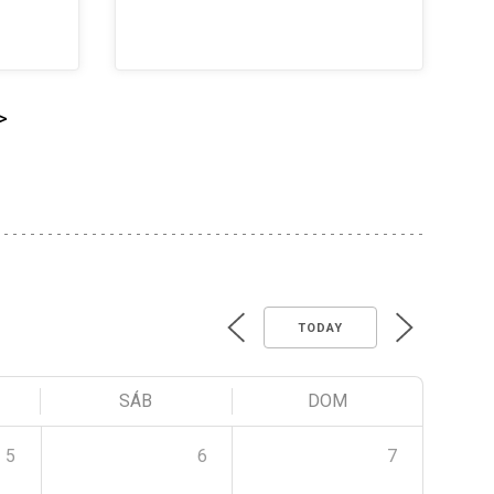
>
TODAY
SÁB
DOM
5
6
7