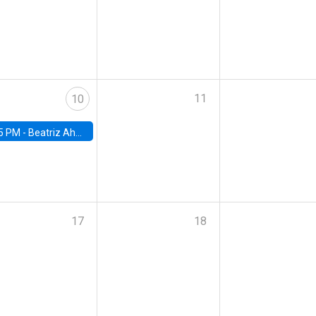
11
10
5 PM -
Beatriz Ahumada, PhD candidate, Universidad de Pittsburgh
17
18