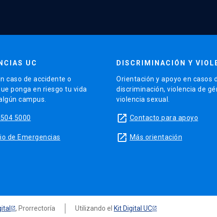
NCIAS UC
DISCRIMINACIÓN Y VIOL
n caso de accidente o
Orientación y apoyo en casos 
que ponga en riesgo tu vida
discriminación, violencia de g
 algún campus.
violencia sexual.
launch
5504 5000
Contacto para apoyo
launch
sitio de Emergencias
Más orientación
ital
, Prorrectoría
Utilizando el
Kit Digital UC