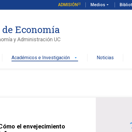
ADMISIÓN
Medios
arrow_drop_down
Biblio
o de Economía
nomía y Administración UC
Académicos e Investigación
Noticias
arrow_drop_down
 Cómo el envejecimiento