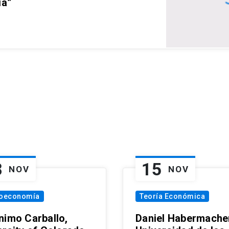
ia”
8
15
NOV
NOV
oeconomía
Teoría Económica
nimo Carballo,
Daniel Habermacher