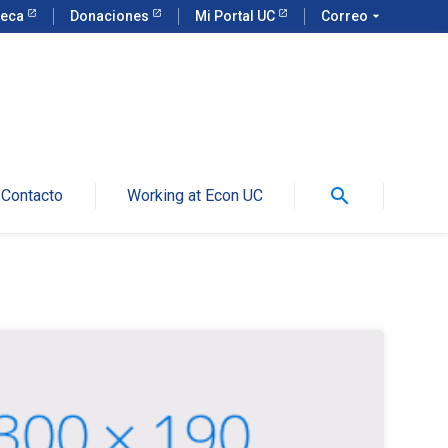
teca
Donaciones
Mi Portal UC
Correo
arrow_drop_down
search
Contacto
Working at Econ UC