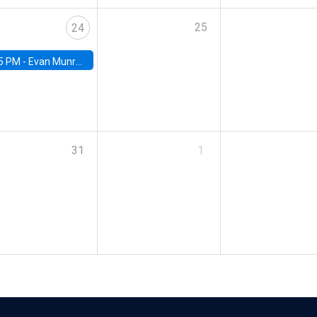
25
24
5 PM -
Evan Munro, Neyman Visiting Assistant Professor in the Department of Statistics at UC Berkeley
31
1