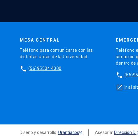
MESA CENTRAL
EMERGE
Teléfono para comunicarse con las
Teléfono e
distintas áreas de la Universidad.
situación 
dentro de
phone
(56)95504 4000
phone
(56)9
launch
Ir al 
Diseño y desarrollo:
Urantiacos
Asesoría:
Dirección Dig