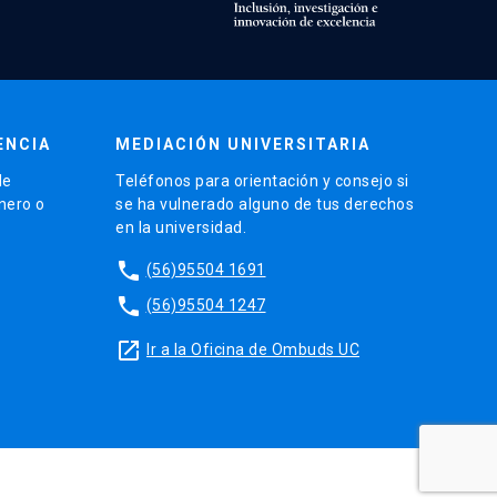
ENCIA
MEDIACIÓN UNIVERSITARIA
de
Teléfonos para orientación y consejo si
énero o
se ha vulnerado alguno de tus derechos
en la universidad.
phone
(56)95504 1691
phone
(56)95504 1247
launch
Ir a la Oficina de Ombuds UC