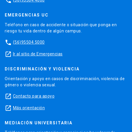
phone
EMERGENCIAS UC
Teléfono en caso de accidente o situación que ponga en
riesgo tu vida dentro de algún campus.
phone
(56)95504 5000
launch
Ir al sitio de Emergencias
DISCRIMINACIÓN Y VIOLENCIA
Orientación y apoyo en casos de discriminación, violencia de
género o violencia sexual.
launch
Contacto para apoyo
launch
Más orientación
MEDIACIÓN UNIVERSITARIA