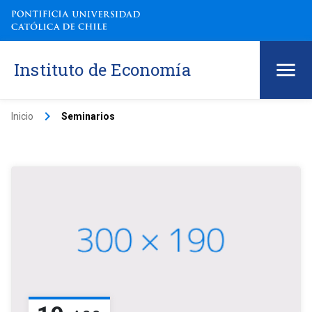
Instituto de Economía
keyboard_arrow_right
Inicio
Seminarios