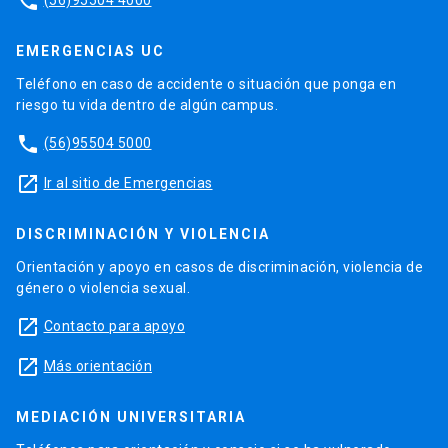
phone
EMERGENCIAS UC
Teléfono en caso de accidente o situación que ponga en
riesgo tu vida dentro de algún campus.
phone
(56)95504 5000
launch
Ir al sitio de Emergencias
DISCRIMINACIÓN Y VIOLENCIA
Orientación y apoyo en casos de discriminación, violencia de
género o violencia sexual.
launch
Contacto para apoyo
launch
Más orientación
MEDIACIÓN UNIVERSITARIA