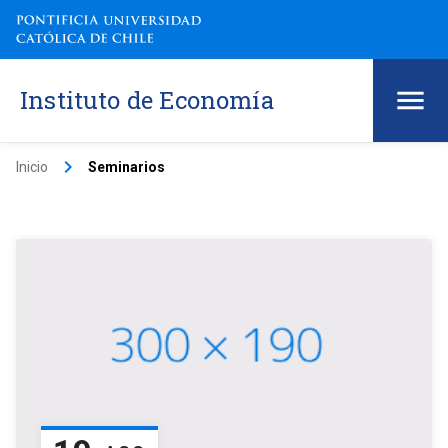
Instituto de Economía
keyboard_arrow_right
Inicio
Seminarios