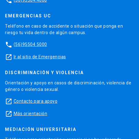
phone
EMERGENCIAS UC
Teléfono en caso de accidente o situación que ponga en
riesgo tu vida dentro de algún campus.
phone
(56)95504 5000
launch
Ir al sitio de Emergencias
DISCRIMINACIÓN Y VIOLENCIA
Orientación y apoyo en casos de discriminación, violencia de
género o violencia sexual.
launch
Contacto para apoyo
launch
Más orientación
MEDIACIÓN UNIVERSITARIA