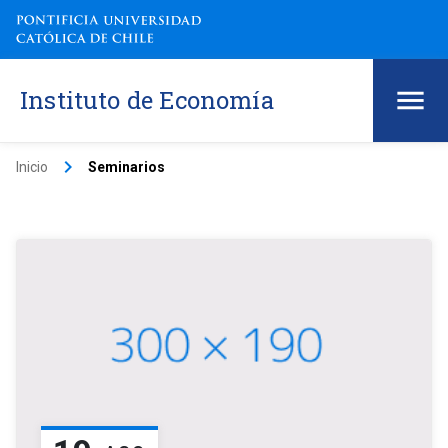
Instituto de Economía
keyboard_arrow_right
Inicio
Seminarios