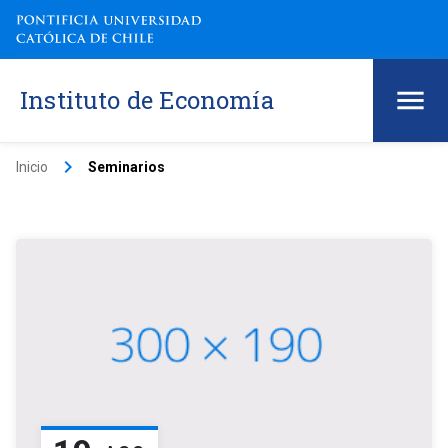
Instituto de Economía
keyboard_arrow_right
Inicio
Seminarios