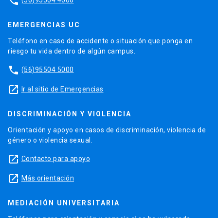
phone
EMERGENCIAS UC
Teléfono en caso de accidente o situación que ponga en
riesgo tu vida dentro de algún campus.
phone
(56)95504 5000
launch
Ir al sitio de Emergencias
DISCRIMINACIÓN Y VIOLENCIA
Orientación y apoyo en casos de discriminación, violencia de
género o violencia sexual.
launch
Contacto para apoyo
launch
Más orientación
MEDIACIÓN UNIVERSITARIA