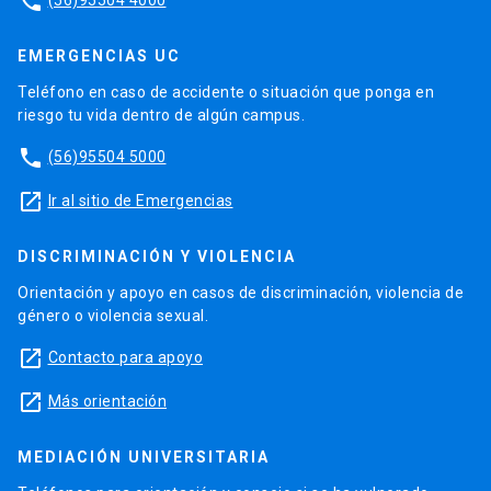
phone
EMERGENCIAS UC
Teléfono en caso de accidente o situación que ponga en
riesgo tu vida dentro de algún campus.
phone
(56)95504 5000
launch
Ir al sitio de Emergencias
DISCRIMINACIÓN Y VIOLENCIA
Orientación y apoyo en casos de discriminación, violencia de
género o violencia sexual.
launch
Contacto para apoyo
launch
Más orientación
MEDIACIÓN UNIVERSITARIA