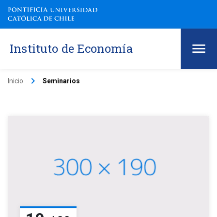
Instituto de Economía
keyboard_arrow_right
Inicio
Seminarios