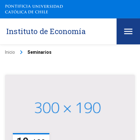
Instituto de Economía
keyboard_arrow_right
Inicio
Seminarios