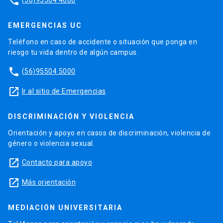
phone
EMERGENCIAS UC
Teléfono en caso de accidente o situación que ponga en
riesgo tu vida dentro de algún campus.
phone
(56)95504 5000
launch
Ir al sitio de Emergencias
DISCRIMINACIÓN Y VIOLENCIA
Orientación y apoyo en casos de discriminación, violencia de
género o violencia sexual.
launch
Contacto para apoyo
launch
Más orientación
MEDIACIÓN UNIVERSITARIA