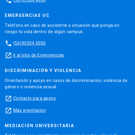
phone
EMERGENCIAS UC
Teléfono en caso de accidente o situación que ponga en
riesgo tu vida dentro de algún campus.
phone
(56)95504 5000
launch
Ir al sitio de Emergencias
DISCRIMINACIÓN Y VIOLENCIA
Orientación y apoyo en casos de discriminación, violencia de
género o violencia sexual.
launch
Contacto para apoyo
launch
Más orientación
MEDIACIÓN UNIVERSITARIA