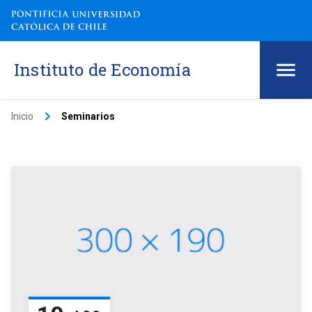
Instituto de Economía
keyboard_arrow_right
Inicio
Seminarios