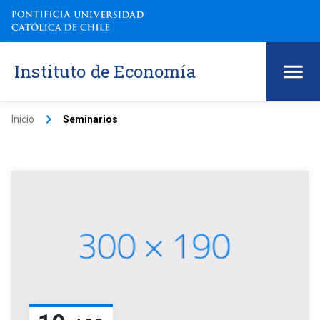
Instituto de Economía
keyboard_arrow_right
Inicio
Seminarios