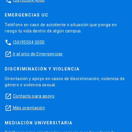
phone
EMERGENCIAS UC
Teléfono en caso de accidente o situación que ponga en
riesgo tu vida dentro de algún campus.
phone
(56)95504 5000
launch
Ir al sitio de Emergencias
DISCRIMINACIÓN Y VIOLENCIA
Orientación y apoyo en casos de discriminación, violencia de
género o violencia sexual.
launch
Contacto para apoyo
launch
Más orientación
MEDIACIÓN UNIVERSITARIA