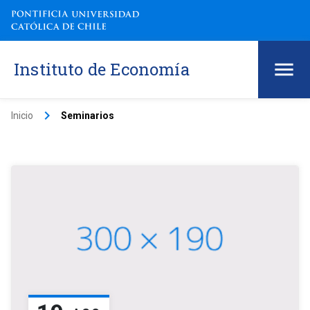
Instituto de Economía
keyboard_arrow_right
Inicio
Seminarios