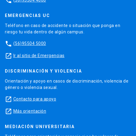
phone
EMERGENCIAS UC
Teléfono en caso de accidente o situación que ponga en
riesgo tu vida dentro de algún campus.
phone
(56)95504 5000
launch
Ir al sitio de Emergencias
DISCRIMINACIÓN Y VIOLENCIA
Orientación y apoyo en casos de discriminación, violencia de
género o violencia sexual.
launch
Contacto para apoyo
launch
Más orientación
MEDIACIÓN UNIVERSITARIA