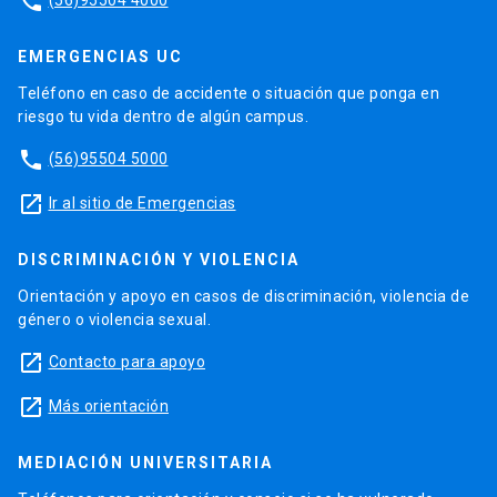
phone
EMERGENCIAS UC
Teléfono en caso de accidente o situación que ponga en
riesgo tu vida dentro de algún campus.
phone
(56)95504 5000
launch
Ir al sitio de Emergencias
DISCRIMINACIÓN Y VIOLENCIA
Orientación y apoyo en casos de discriminación, violencia de
género o violencia sexual.
launch
Contacto para apoyo
launch
Más orientación
MEDIACIÓN UNIVERSITARIA