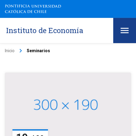
Instituto de Economía
keyboard_arrow_right
Inicio
Seminarios