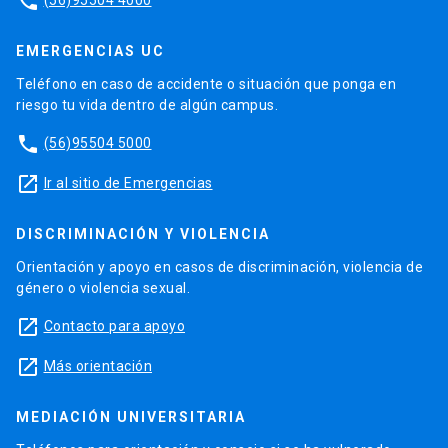
phone
EMERGENCIAS UC
Teléfono en caso de accidente o situación que ponga en
riesgo tu vida dentro de algún campus.
phone
(56)95504 5000
launch
Ir al sitio de Emergencias
DISCRIMINACIÓN Y VIOLENCIA
Orientación y apoyo en casos de discriminación, violencia de
género o violencia sexual.
launch
Contacto para apoyo
launch
Más orientación
MEDIACIÓN UNIVERSITARIA