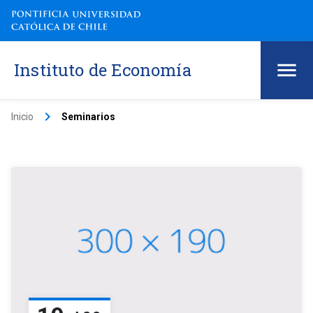
Instituto de Economía
keyboard_arrow_right
Inicio
Seminarios