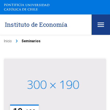
Instituto de Economía
keyboard_arrow_right
Inicio
Seminarios