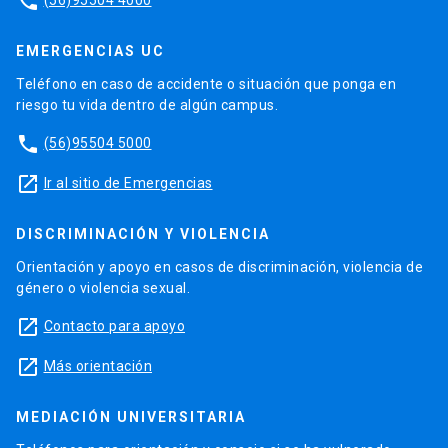
phone
EMERGENCIAS UC
Teléfono en caso de accidente o situación que ponga en
riesgo tu vida dentro de algún campus.
phone
(56)95504 5000
launch
Ir al sitio de Emergencias
DISCRIMINACIÓN Y VIOLENCIA
Orientación y apoyo en casos de discriminación, violencia de
género o violencia sexual.
launch
Contacto para apoyo
launch
Más orientación
MEDIACIÓN UNIVERSITARIA