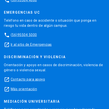
phone
EMERGENCIAS UC
Teléfono en caso de accidente o situación que ponga en
riesgo tu vida dentro de algún campus.
phone
(56)95504 5000
launch
Ir al sitio de Emergencias
DISCRIMINACIÓN Y VIOLENCIA
Orientación y apoyo en casos de discriminación, violencia de
género o violencia sexual.
launch
Contacto para apoyo
launch
Más orientación
MEDIACIÓN UNIVERSITARIA