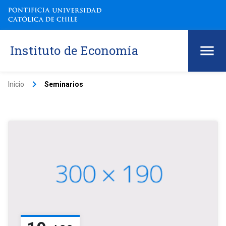
Instituto de Economía
keyboard_arrow_right
Inicio
Seminarios