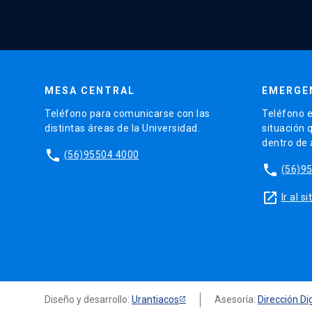
MESA CENTRAL
EMERGE
Teléfono para comunicarse con las
Teléfono e
distintas áreas de la Universidad.
situación 
dentro de
phone
(56)95504 4000
phone
(56)9
launch
Ir al 
Diseño y desarrollo:
Urantiacos
Asesoría:
Dirección Dig