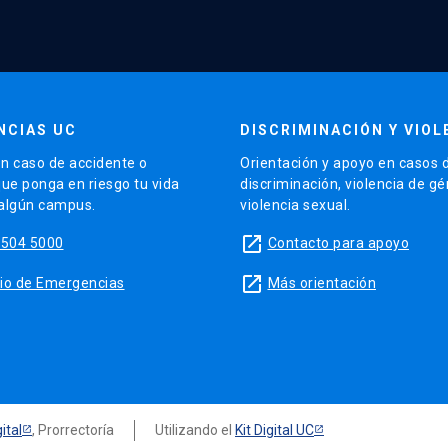
NCIAS UC
DISCRIMINACIÓN Y VIOL
n caso de accidente o
Orientación y apoyo en casos 
que ponga en riesgo tu vida
discriminación, violencia de g
 algún campus.
violencia sexual.
launch
5504 5000
Contacto para apoyo
launch
sitio de Emergencias
Más orientación
ital
, Prorrectoría
Utilizando el
Kit Digital UC