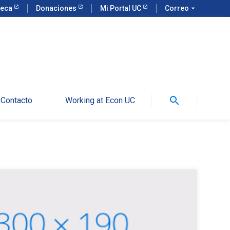
teca
Donaciones
Mi Portal UC
Correo
arrow_drop_down
search
Contacto
Working at Econ UC