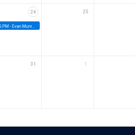
25
24
5 PM -
Evan Munro, Neyman Visiting Assistant Professor in the Department of Statistics at UC Berkeley
31
1