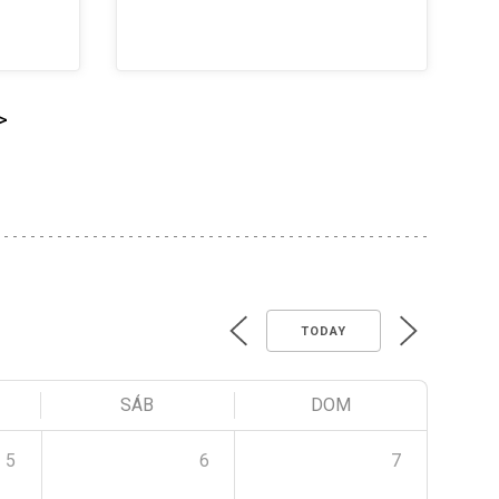
>
TODAY
SÁB
DOM
5
6
7