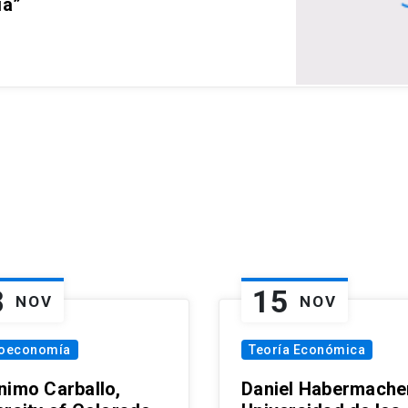
ia”
8
15
NOV
NOV
oeconomía
Teoría Económica
nimo Carballo,
Daniel Habermacher