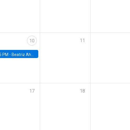
11
10
5 PM -
Beatriz Ahumada, PhD candidate, Universidad de Pittsburgh
17
18