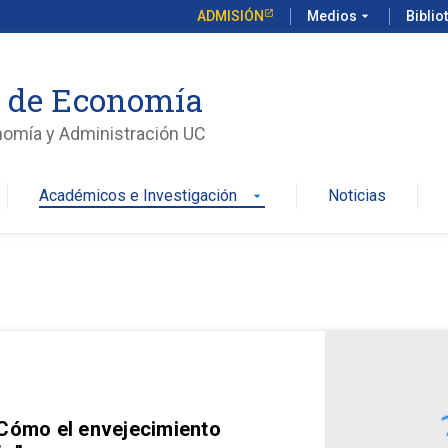
ADMISIÓN
Medios
arrow_drop_down
Biblio
o de Economía
nomía y Administración UC
Académicos e Investigación
Noticias
arrow_drop_down
 Cómo el envejecimiento