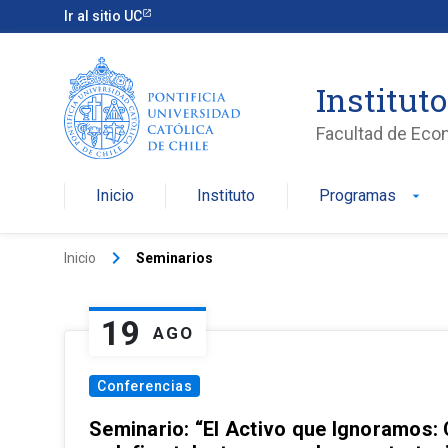
Ir al sitio UC
Institut
Facultad de Eco
Inicio
Instituto
Programas
arrow_drop_down
keyboard_arrow_right
Inicio
Seminarios
19
AGO
Conferencias
Seminario: “El Activo que Ignoramos: