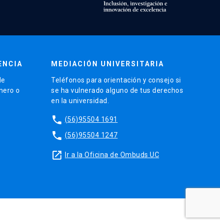
ENCIA
MEDIACIÓN UNIVERSITARIA
de
Teléfonos para orientación y consejo si
énero o
se ha vulnerado alguno de tus derechos
en la universidad.
phone
(56)95504 1691
phone
(56)95504 1247
launch
Ir a la Oficina de Ombuds UC