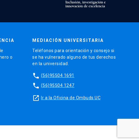
ENCIA
MEDIACIÓN UNIVERSITARIA
de
Teléfonos para orientación y consejo si
énero o
se ha vulnerado alguno de tus derechos
en la universidad.
phone
(56)95504 1691
phone
(56)95504 1247
launch
Ir a la Oficina de Ombuds UC