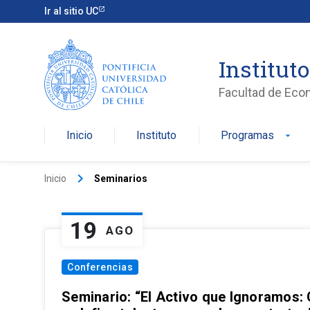
Ir al sitio UC
Institut
Facultad de Eco
Inicio
Instituto
Programas
arrow_drop_down
keyboard_arrow_right
Inicio
Seminarios
19
AGO
Conferencias
Seminario: “El Activo que Ignoramos: