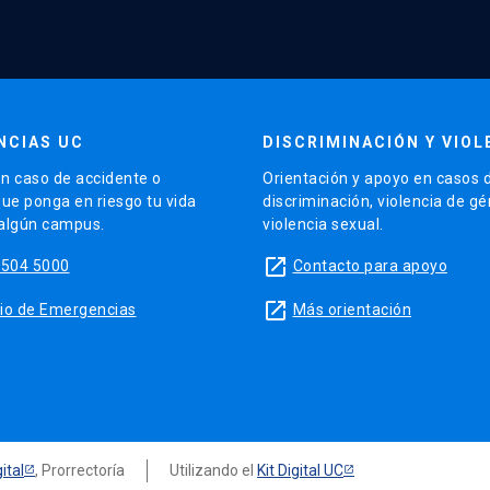
NCIAS UC
DISCRIMINACIÓN Y VIOL
n caso de accidente o
Orientación y apoyo en casos 
que ponga en riesgo tu vida
discriminación, violencia de g
 algún campus.
violencia sexual.
launch
5504 5000
Contacto para apoyo
launch
sitio de Emergencias
Más orientación
ital
, Prorrectoría
Utilizando el
Kit Digital UC