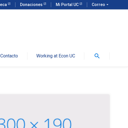
teca
Donaciones
Mi Portal UC
Correo
arrow_drop_down
search
Contacto
Working at Econ UC