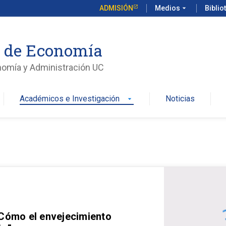
ADMISIÓN
Medios
arrow_drop_down
Biblio
o de Economía
nomía y Administración UC
Académicos e Investigación
Noticias
arrow_drop_down
 Cómo el envejecimiento