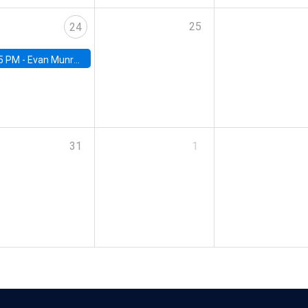
25
24
5 PM -
Evan Munro, Neyman Visiting Assistant Professor in the Department of Statistics at UC Berkeley
31
1