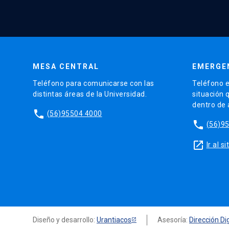
MESA CENTRAL
EMERGE
Teléfono para comunicarse con las
Teléfono e
distintas áreas de la Universidad.
situación 
dentro de
phone
(56)95504 4000
phone
(56)9
launch
Ir al 
Diseño y desarrollo:
Urantiacos
Asesoría:
Dirección Dig