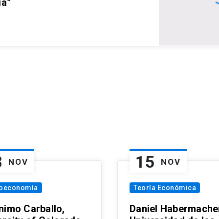
ia”
8
15
NOV
NOV
oeconomía
Teoría Económica
nimo Carballo,
Daniel Habermacher