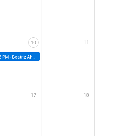
11
10
5 PM -
Beatriz Ahumada, PhD candidate, Universidad de Pittsburgh
17
18