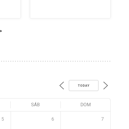
>
TODAY
SÁB
DOM
5
6
7