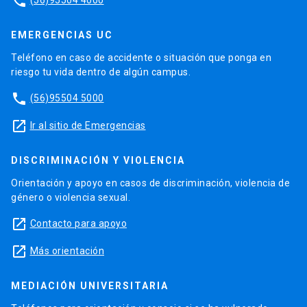
phone
EMERGENCIAS UC
Teléfono en caso de accidente o situación que ponga en
riesgo tu vida dentro de algún campus.
phone
(56)95504 5000
launch
Ir al sitio de Emergencias
DISCRIMINACIÓN Y VIOLENCIA
Orientación y apoyo en casos de discriminación, violencia de
género o violencia sexual.
launch
Contacto para apoyo
launch
Más orientación
MEDIACIÓN UNIVERSITARIA