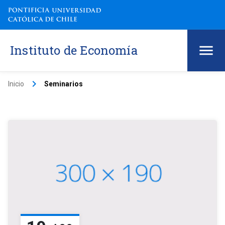
Instituto de Economía
keyboard_arrow_right
Inicio
Seminarios