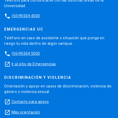
Teléfono para comunicarse con las distintas áreas de la
Universidad.
phone
(56)95504 4000
EMERGENCIAS UC
Teléfono en caso de accidente o situación que ponga en
riesgo tu vida dentro de algún campus.
phone
(56)95504 5000
launch
Ir al sitio de Emergencias
DISCRIMINACIÓN Y VIOLENCIA
Orientación y apoyo en casos de discriminación, violencia de
género o violencia sexual.
launch
Contacto para apoyo
launch
Más orientación