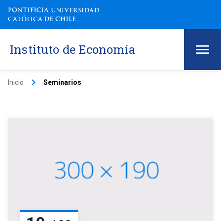
Instituto de Economía
keyboard_arrow_right
Inicio
Seminarios