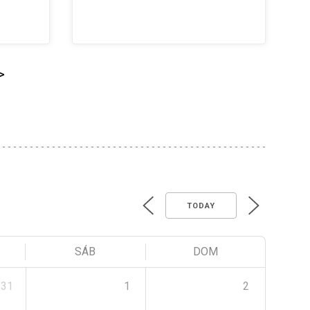
>
TODAY
SÁB
DOM
31
1
2