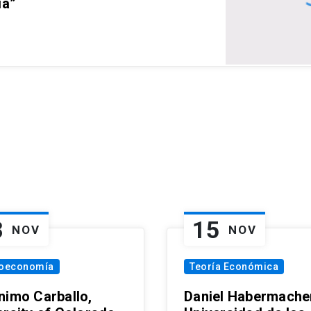
ia”
8
15
NOV
NOV
oeconomía
Teoría Económica
nimo Carballo,
Daniel Habermacher