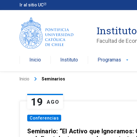
Ir al sitio UC
Institut
Facultad de Eco
Inicio
Instituto
Programas
arrow_drop_down
keyboard_arrow_right
Inicio
Seminarios
19
AGO
Conferencias
Seminario: “El Activo que Ignoramos: