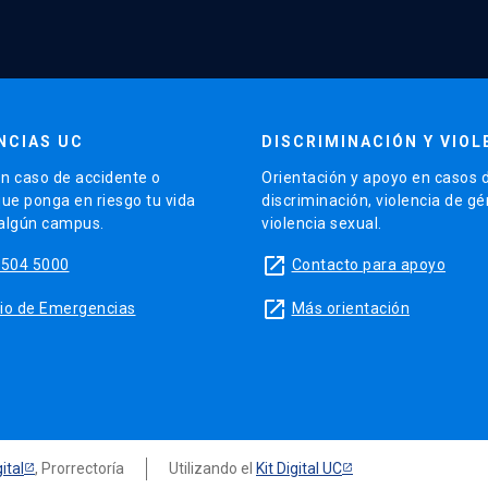
NCIAS UC
DISCRIMINACIÓN Y VIOL
n caso de accidente o
Orientación y apoyo en casos 
que ponga en riesgo tu vida
discriminación, violencia de g
 algún campus.
violencia sexual.
launch
5504 5000
Contacto para apoyo
launch
sitio de Emergencias
Más orientación
ital
, Prorrectoría
Utilizando el
Kit Digital UC