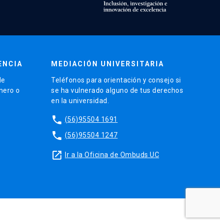
ENCIA
MEDIACIÓN UNIVERSITARIA
de
Teléfonos para orientación y consejo si
énero o
se ha vulnerado alguno de tus derechos
en la universidad.
phone
(56)95504 1691
phone
(56)95504 1247
launch
Ir a la Oficina de Ombuds UC