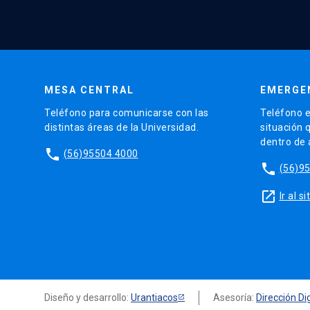
MESA CENTRAL
EMERGE
Teléfono para comunicarse con las
Teléfono e
distintas áreas de la Universidad.
situación 
dentro de
phone
(56)95504 4000
phone
(56)9
launch
Ir al 
Diseño y desarrollo:
Urantiacos
Asesoría:
Dirección Dig