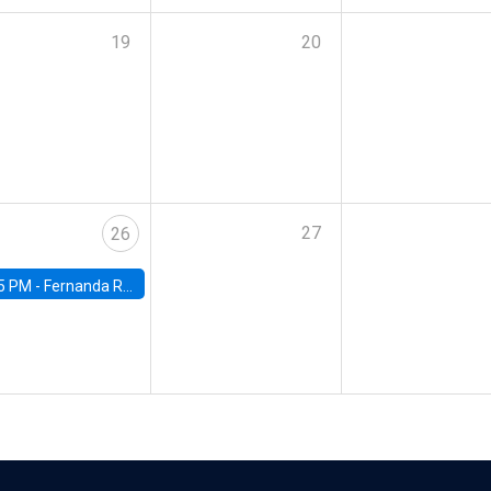
19
20
27
26
5 PM -
Fernanda Rojas Ampuero, University of Wisconsin-Madison