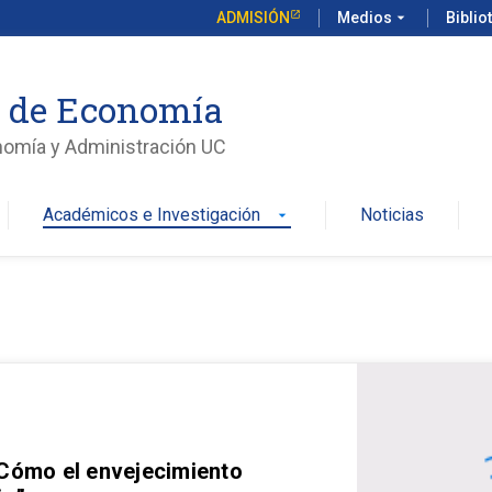
ADMISIÓN
Medios
arrow_drop_down
Biblio
o de Economía
nomía y Administración UC
Académicos e Investigación
Noticias
arrow_drop_down
 Cómo el envejecimiento