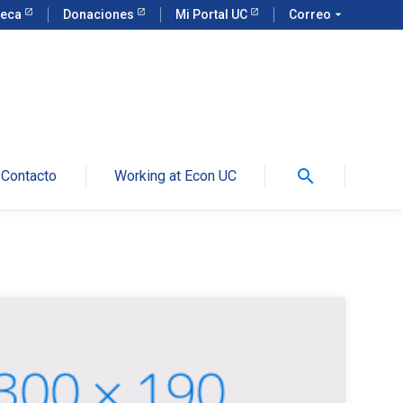
teca
Donaciones
Mi Portal UC
Correo
arrow_drop_down
search
Contacto
Working at Econ UC