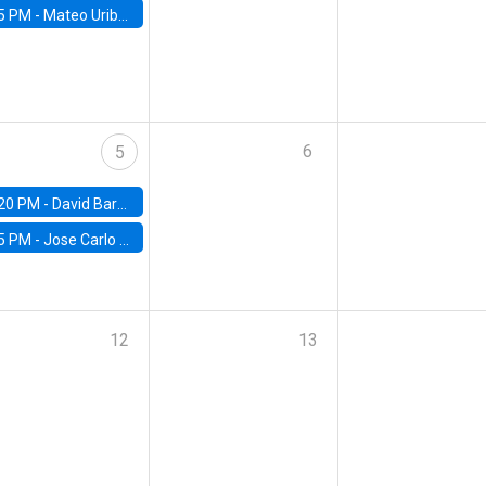
5 PM -
Mateo Uribe-Castro, Universidad de los Andes (Colombia)
6
5
20 PM -
David Bardey, Universidad de los Andes - CEDE
5 PM -
Jose Carlo Bermudez, UC (ME) & World Bank
12
13