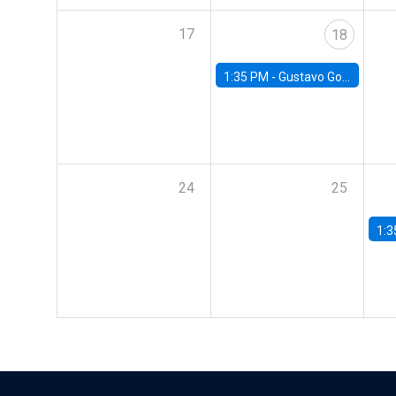
17
18
1:35 PM -
Gustavo González, Banco Central de Chile
24
25
1:3