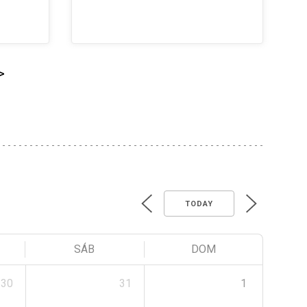
>
TODAY
SÁB
DOM
30
31
1