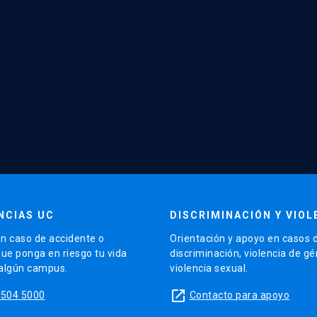
NCIAS UC
DISCRIMINACIÓN Y VIOL
n caso de accidente o
Orientación y apoyo en casos 
que ponga en riesgo tu vida
discriminación, violencia de g
 algún campus.
violencia sexual.
launch
5504 5000
Contacto para apoyo