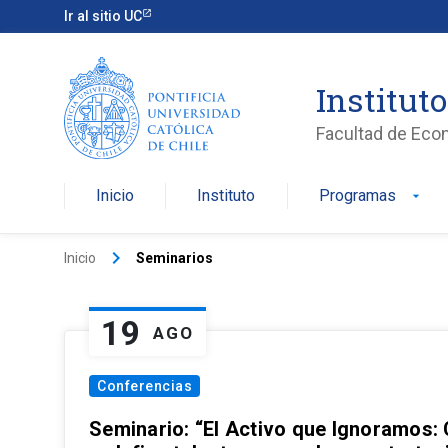
Ir al sitio UC
Institut
Facultad de Eco
Inicio
Instituto
Programas
arrow_drop_down
keyboard_arrow_right
Inicio
Seminarios
19
AGO
Conferencias
Seminario: “El Activo que Ignoramos: