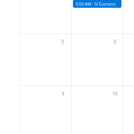
9:00 AM -
IV Economics Alumni Workshop
2
3
9
10