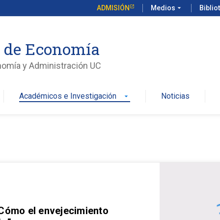
ADMISIÓN
Medios
arrow_drop_down
Biblio
o de Economía
nomía y Administración UC
Académicos e Investigación
Noticias
arrow_drop_down
 Cómo el envejecimiento