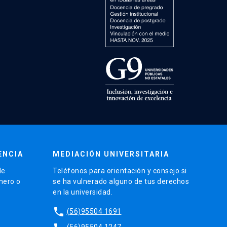
ENCIA
MEDIACIÓN UNIVERSITARIA
de
Teléfonos para orientación y consejo si
énero o
se ha vulnerado alguno de tus derechos
en la universidad.
phone
(56)95504 1691