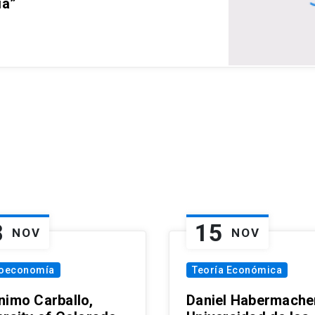
ia”
8
15
NOV
NOV
oeconomía
Teoría Económica
nimo Carballo,
Daniel Habermacher