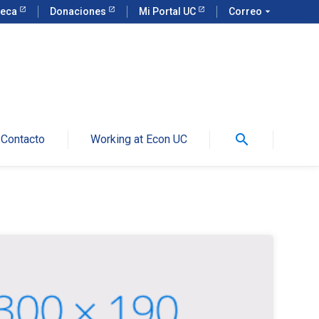
teca
Donaciones
Mi Portal UC
Correo
arrow_drop_down
search
Contacto
Working at Econ UC