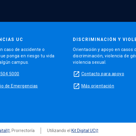
NCIAS UC
DISCRIMINACIÓN Y VIOL
n caso de accidente o
Orientación y apoyo en casos 
que ponga en riesgo tu vida
discriminación, violencia de g
 algún campus.
violencia sexual.
launch
5504 5000
Contacto para apoyo
launch
sitio de Emergencias
Más orientación
ital
, Prorrectoría
Utilizando el
Kit Digital UC