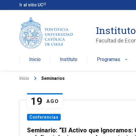
Ir al sitio UC
Institut
Facultad de Eco
Inicio
Instituto
Programas
arrow_drop_down
keyboard_arrow_right
Inicio
Seminarios
19
AGO
Conferencias
Seminario: “El Activo que Ignoramos: