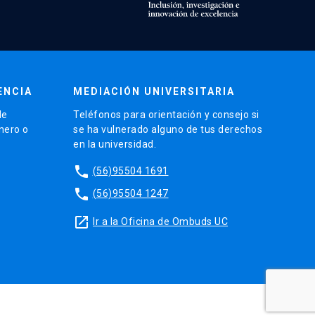
ENCIA
MEDIACIÓN UNIVERSITARIA
de
Teléfonos para orientación y consejo si
énero o
se ha vulnerado alguno de tus derechos
en la universidad.
phone
(56)95504 1691
phone
(56)95504 1247
launch
Ir a la Oficina de Ombuds UC