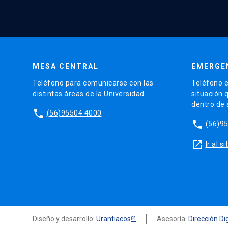
MESA CENTRAL
EMERGE
Teléfono para comunicarse con las
Teléfono e
distintas áreas de la Universidad.
situación 
dentro de
phone
(56)95504 4000
phone
(56)9
launch
Ir al 
Diseño y desarrollo:
Urantiacos
Asesoría:
Dirección Dig