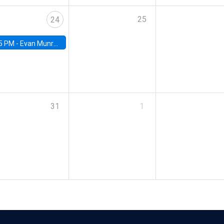
25
24
5 PM -
Evan Munro, Neyman Visiting Assistant Professor in the Department of Statistics at UC Berkeley
31
1