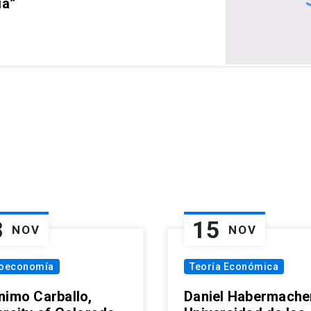
ia”
8
15
NOV
NOV
oeconomía
Teoría Económica
nimo Carballo,
Daniel Habermacher