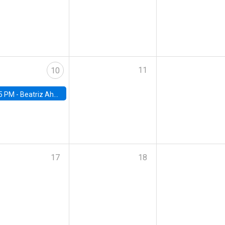
11
10
5 PM -
Beatriz Ahumada, PhD candidate, Universidad de Pittsburgh
17
18