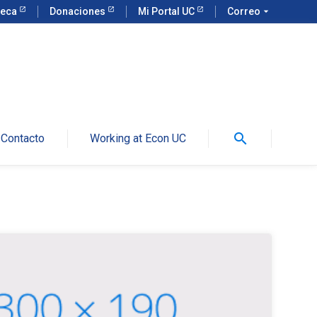
teca
Donaciones
Mi Portal UC
Correo
arrow_drop_down
search
Contacto
Working at Econ UC