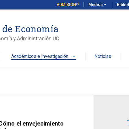
ADMISIÓN
Medios
arrow_drop_down
Biblio
o de Economía
nomía y Administración UC
Académicos e Investigación
Noticias
arrow_drop_down
 Cómo el envejecimiento