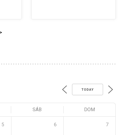
>
TODAY
SÁB
DOM
5
6
7