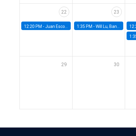
22
23
12:20 PM -
Juan Escobar, Universidad de Chile
1:35 PM -
Will Lu, Banco Central de Chile
12:
1:3
29
30