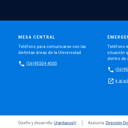
MESA CENTRAL
EMERGE
Teléfono para comunicarse con las
Teléfono e
distintas áreas de la Universidad.
situación 
dentro de
phone
(56)95504 4000
phone
(56)9
launch
Ir al 
Diseño y desarrollo:
Urantiacos
Asesoría:
Dirección Dig