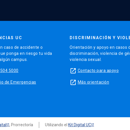
NCIAS UC
DISCRIMINACIÓN Y VIOL
n caso de accidente o
Orientación y apoyo en casos 
que ponga en riesgo tu vida
discriminación, violencia de g
 algún campus.
violencia sexual.
launch
5504 5000
Contacto para apoyo
launch
sitio de Emergencias
Más orientación
ital
, Prorrectoría
Utilizando el
Kit Digital UC