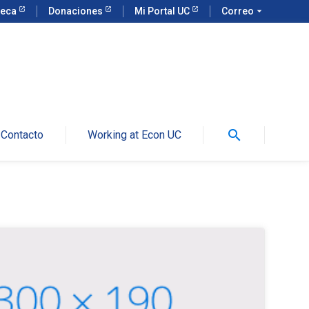
teca
Donaciones
Mi Portal UC
Correo
arrow_drop_down
search
Contacto
Working at Econ UC