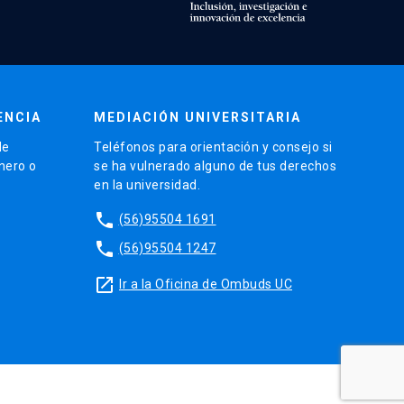
ENCIA
MEDIACIÓN UNIVERSITARIA
de
Teléfonos para orientación y consejo si
énero o
se ha vulnerado alguno de tus derechos
en la universidad.
phone
(56)95504 1691
phone
(56)95504 1247
launch
Ir a la Oficina de Ombuds UC