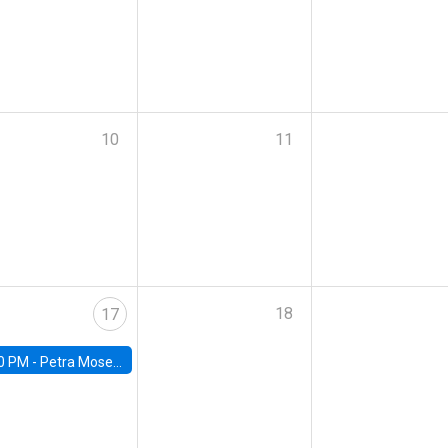
10
11
18
17
0 PM -
Petra Moser, NYU Stern