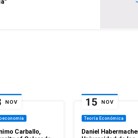
ia”
8
15
NOV
NOV
oeconomía
Teoría Económica
nimo Carballo,
Daniel Habermacher