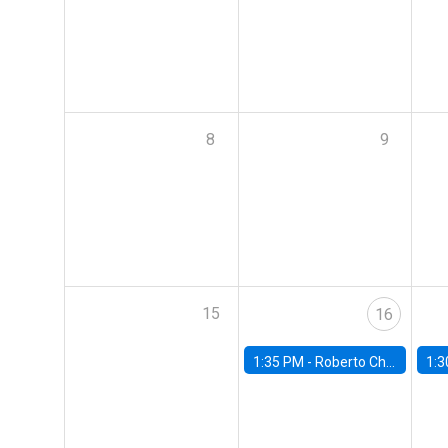
8
9
15
16
1:35 PM -
Roberto Chang, Rutgers University
1:3