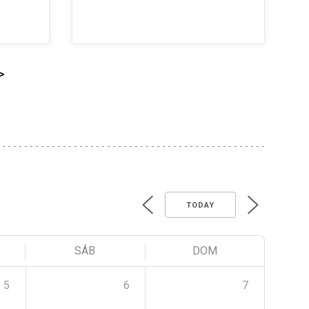
>
TODAY
SÁB
DOM
5
6
7