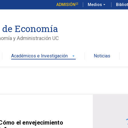
ADMISIÓN
Medios
arrow_drop_down
Biblio
o de Economía
nomía y Administración UC
Académicos e Investigación
Noticias
arrow_drop_down
 Cómo el envejecimiento