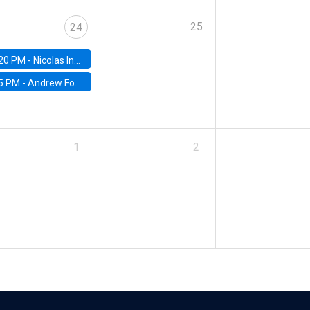
25
24
20 PM -
Nicolas Inostroza, Rotman School of Management, University of Toronto
5 PM -
Andrew Foster, Brown University
1
2