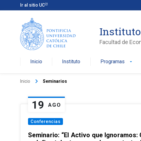
Ir al sitio UC
Institut
Facultad de Eco
Inicio
Instituto
Programas
arrow_drop_down
keyboard_arrow_right
Inicio
Seminarios
19
AGO
Conferencias
Seminario: “El Activo que Ignoramos: