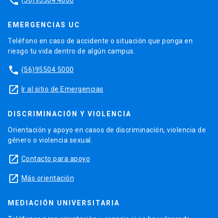
phone
EMERGENCIAS UC
Teléfono en caso de accidente o situación que ponga en
riesgo tu vida dentro de algún campus.
phone
(56)95504 5000
launch
Ir al sitio de Emergencias
DISCRIMINACIÓN Y VIOLENCIA
Orientación y apoyo en casos de discriminación, violencia de
género o violencia sexual.
launch
Contacto para apoyo
launch
Más orientación
MEDIACIÓN UNIVERSITARIA