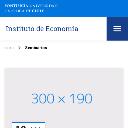
Instituto de Economía
keyboard_arrow_right
Inicio
Seminarios