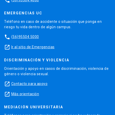
phone
EMERGENCIAS UC
Teléfono en caso de accidente o situación que ponga en
riesgo tu vida dentro de algún campus.
phone
(56)95504 5000
launch
Ir al sitio de Emergencias
DISCRIMINACIÓN Y VIOLENCIA
Orientación y apoyo en casos de discriminación, violencia de
género o violencia sexual.
launch
Contacto para apoyo
launch
Más orientación
MEDIACIÓN UNIVERSITARIA