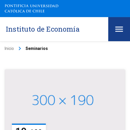
Instituto de Economía
keyboard_arrow_right
Inicio
Seminarios