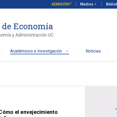
ADMISIÓN
Medios
arrow_drop_down
Biblio
o de Economía
nomía y Administración UC
Académicos e Investigación
Noticias
arrow_drop_down
 Cómo el envejecimiento