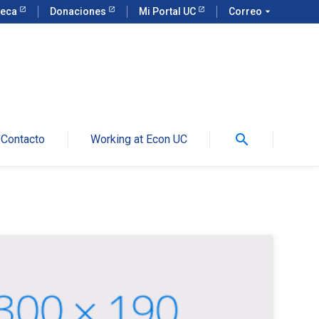
teca
Donaciones
Mi Portal UC
Correo
arrow_drop_down
search
Contacto
Working at Econ UC