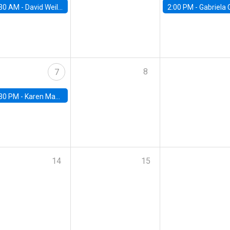
30 AM -
David Weil, Brown University
2:00 PM -
Gabriela Contreras, Banco Central de Ch
8
7
30 PM -
Karen Macours, Paris School of Economics
14
15