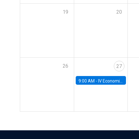
19
20
26
27
9:00 AM -
IV Economics Alumni Workshop