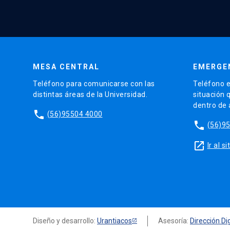
MESA CENTRAL
EMERGE
Teléfono para comunicarse con las
Teléfono e
distintas áreas de la Universidad.
situación 
dentro de
phone
(56)95504 4000
phone
(56)9
launch
Ir al 
Diseño y desarrollo:
Urantiacos
Asesoría:
Dirección Dig