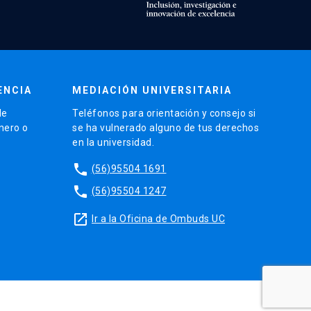
ENCIA
MEDIACIÓN UNIVERSITARIA
de
Teléfonos para orientación y consejo si
énero o
se ha vulnerado alguno de tus derechos
en la universidad.
phone
(56)95504 1691
phone
(56)95504 1247
launch
Ir a la Oficina de Ombuds UC