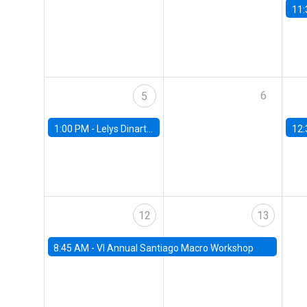
11:
6
5
1:00 PM -
Lelys Dinarte, Banco Mundial
12:
12
13
8:45 AM -
VI Annual Santiago Macro Workshop