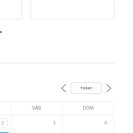
>
TODAY
SÁB
DOM
3
4
2