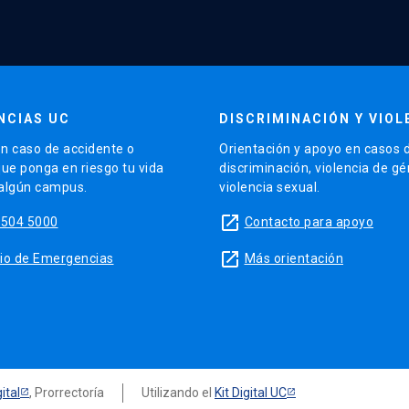
NCIAS UC
DISCRIMINACIÓN Y VIOL
n caso de accidente o
Orientación y apoyo en casos 
que ponga en riesgo tu vida
discriminación, violencia de g
 algún campus.
violencia sexual.
launch
5504 5000
Contacto para apoyo
launch
sitio de Emergencias
Más orientación
ital
, Prorrectoría
Utilizando el
Kit Digital UC