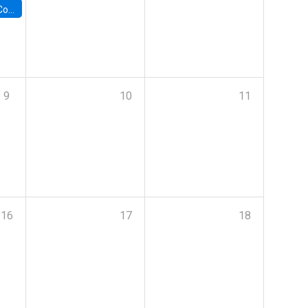
ile y UC
9
10
11
16
17
18