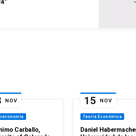
ia”
8
15
NOV
NOV
oeconomía
Teoría Económica
nimo Carballo,
Daniel Habermacher