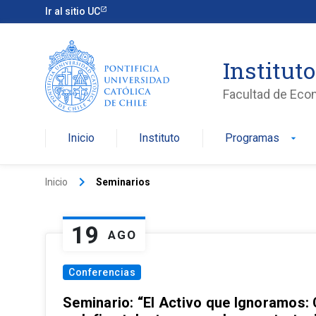
Ir al sitio UC
Institut
Facultad de Eco
Inicio
Instituto
Programas
arrow_drop_down
keyboard_arrow_right
Inicio
Seminarios
19
AGO
Conferencias
Seminario: “El Activo que Ignoramos: