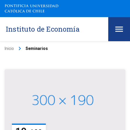
Instituto de Economía
keyboard_arrow_right
Inicio
Seminarios