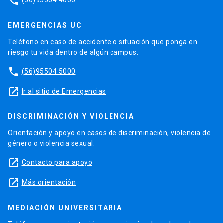
phone
EMERGENCIAS UC
Teléfono en caso de accidente o situación que ponga en
riesgo tu vida dentro de algún campus.
phone
(56)95504 5000
launch
Ir al sitio de Emergencias
DISCRIMINACIÓN Y VIOLENCIA
Orientación y apoyo en casos de discriminación, violencia de
género o violencia sexual.
launch
Contacto para apoyo
launch
Más orientación
MEDIACIÓN UNIVERSITARIA