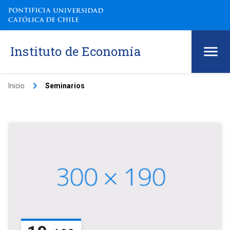
Instituto de Economía
keyboard_arrow_right
Inicio
Seminarios