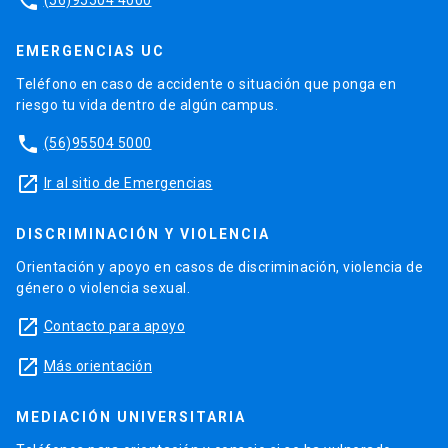
phone
EMERGENCIAS UC
Teléfono en caso de accidente o situación que ponga en
riesgo tu vida dentro de algún campus.
phone
(56)95504 5000
launch
Ir al sitio de Emergencias
DISCRIMINACIÓN Y VIOLENCIA
Orientación y apoyo en casos de discriminación, violencia de
género o violencia sexual.
launch
Contacto para apoyo
launch
Más orientación
MEDIACIÓN UNIVERSITARIA