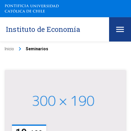
Instituto de Economía
keyboard_arrow_right
Inicio
Seminarios