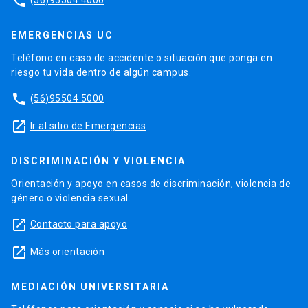
phone
EMERGENCIAS UC
Teléfono en caso de accidente o situación que ponga en
riesgo tu vida dentro de algún campus.
phone
(56)95504 5000
launch
Ir al sitio de Emergencias
DISCRIMINACIÓN Y VIOLENCIA
Orientación y apoyo en casos de discriminación, violencia de
género o violencia sexual.
launch
Contacto para apoyo
launch
Más orientación
MEDIACIÓN UNIVERSITARIA