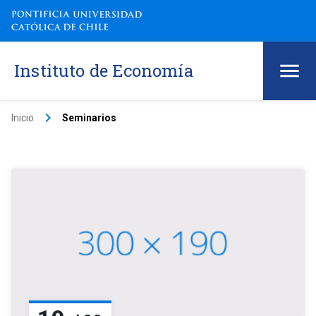
Instituto de Economía
keyboard_arrow_right
Inicio
Seminarios