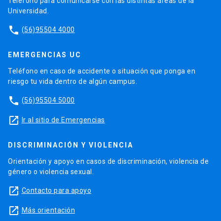
Teléfono para comunicarse con las distintas áreas de la
Universidad.
phone
(56)95504 4000
EMERGENCIAS UC
Teléfono en caso de accidente o situación que ponga en
riesgo tu vida dentro de algún campus.
phone
(56)95504 5000
launch
Ir al sitio de Emergencias
DISCRIMINACIÓN Y VIOLENCIA
Orientación y apoyo en casos de discriminación, violencia de
género o violencia sexual.
launch
Contacto para apoyo
launch
Más orientación