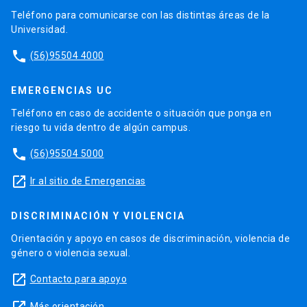
Teléfono para comunicarse con las distintas áreas de la
Universidad.
phone
(56)95504 4000
EMERGENCIAS UC
Teléfono en caso de accidente o situación que ponga en
riesgo tu vida dentro de algún campus.
phone
(56)95504 5000
launch
Ir al sitio de Emergencias
DISCRIMINACIÓN Y VIOLENCIA
Orientación y apoyo en casos de discriminación, violencia de
género o violencia sexual.
launch
Contacto para apoyo
Más orientación