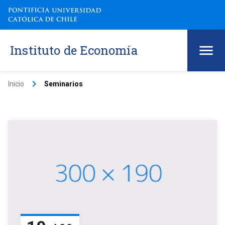
Instituto de Economía
keyboard_arrow_right
Inicio
Seminarios