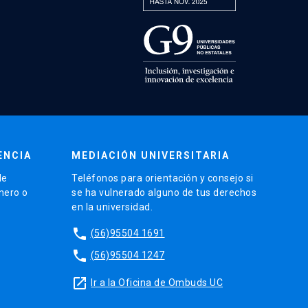
ENCIA
MEDIACIÓN UNIVERSITARIA
de
Teléfonos para orientación y consejo si
énero o
se ha vulnerado alguno de tus derechos
en la universidad.
phone
(56)95504 1691
phone
(56)95504 1247
launch
Ir a la Oficina de Ombuds UC