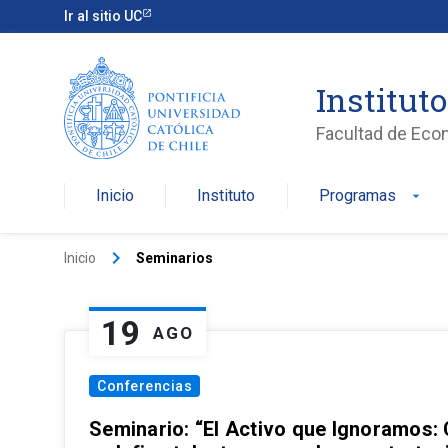
Ir al sitio UC
Institut
Facultad de Eco
Inicio
Instituto
Programas
arrow_drop_down
keyboard_arrow_right
Inicio
Seminarios
19
AGO
Conferencias
Seminario: “El Activo que Ignoramos: