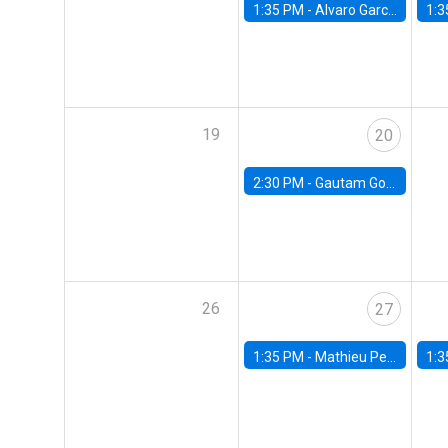
1:35 PM -
Alvaro Garcia-Marin, Universidad de Los Andes
1:3
19
20
2:30 PM -
Gautam Gowrisankaran, Columbia University
26
27
1:35 PM -
Mathieu Pedemonte, IDB
1:3