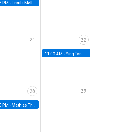
5 PM -
Ursula Mello, Insper - Institute of Education and Research
21
22
11:00 AM -
Ying Fan, University of Michigan
29
28
5 PM -
Mathias Thoenig, University of Lausanne