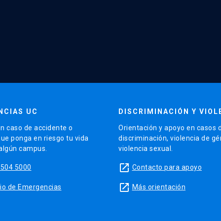
NCIAS UC
DISCRIMINACIÓN Y VIOL
n caso de accidente o
Orientación y apoyo en casos 
que ponga en riesgo tu vida
discriminación, violencia de g
 algún campus.
violencia sexual.
launch
5504 5000
Contacto para apoyo
launch
sitio de Emergencias
Más orientación