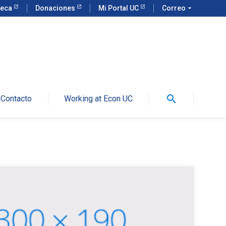
teca
Donaciones
Mi Portal UC
Correo
arrow_drop_down
search
Contacto
Working at Econ UC