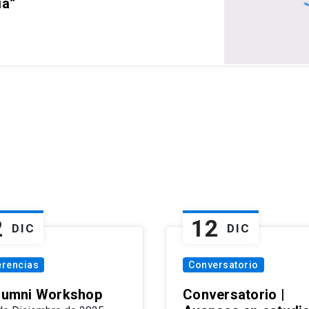
ia”
2
12
DIC
DIC
erencias
Conversatorio
Alumni Workshop
Conversatorio |