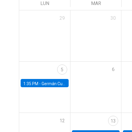
LUN
MAR
29
30
6
5
1:35 PM -
Germán Cubas, University of Houston
12
13