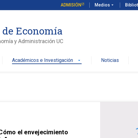
ADMISIÓN
Medios
arrow_drop_down
Biblio
o de Economía
nomía y Administración UC
Académicos e Investigación
Noticias
arrow_drop_down
 Cómo el envejecimiento