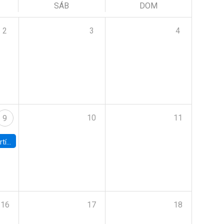
SÁB
DOM
2
3
4
10
11
9
onomía UC
16
17
18