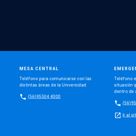
MESA CENTRAL
EMERGE
Teléfono para comunicarse con las
Teléfono e
distintas áreas de la Universidad.
situación 
dentro de
phone
(56)95504 4000
phone
(56)9
launch
Ir al 