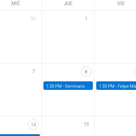
MIÉ
JUE
VIE
31
1
7
8
1:30 PM -
Seminario: “Recuperando la humanidad para progresar en la era de la IA»
1:35 PM -
Felipe Martínez, alumno Doctorado en Ec
15
14