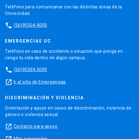
Teléfono para comunicarse con las distintas áreas de la
Universidad.
phone
(56)95504 4000
EMERGENCIAS UC
Teléfono en caso de accidente o situación que ponga en
riesgo tu vida dentro de algún campus.
phone
(56)95504 5000
launch
Ir al sitio de Emergencias
DISCRIMINACIÓN Y VIOLENCIA
Orientación y apoyo en casos de discriminación, violencia de
género o violencia sexual.
launch
Contacto para apoyo
Más orientación