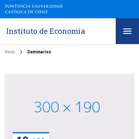
Instituto de Economía
keyboard_arrow_right
Inicio
Seminarios