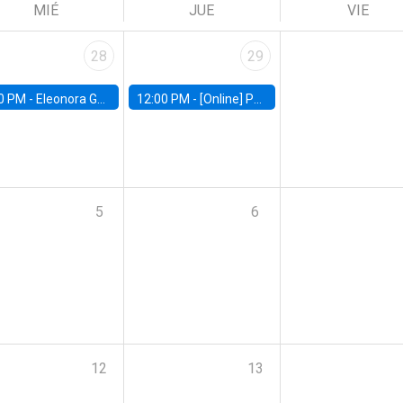
MIÉ
JUE
VIE
28
29
0 PM -
Eleonora Guarnieri, Exeter University
12:00 PM -
[Online] Pablo Slutzky, University of Maryland
5
6
12
13