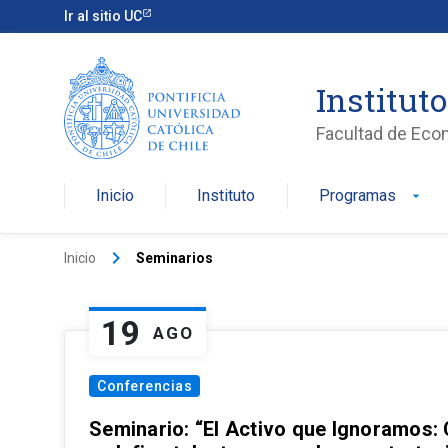
Ir al sitio UC
Institut
Facultad de Eco
Inicio
Instituto
Programas
arrow_drop_down
keyboard_arrow_right
Inicio
Seminarios
19
AGO
Conferencias
Seminario: “El Activo que Ignoramos: