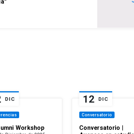
ia”
2
12
DIC
DIC
erencias
Conversatorio
Alumni Workshop
Conversatorio |