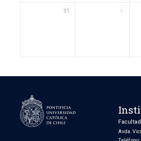
31
1
Inst
Facultad
Avda. Vic
Teléfono