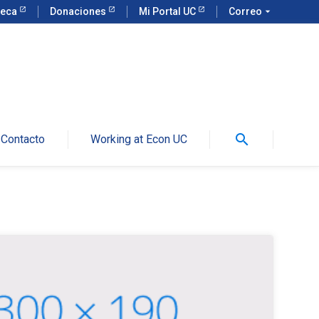
teca
Donaciones
Mi Portal UC
Correo
arrow_drop_down
search
Contacto
Working at Econ UC