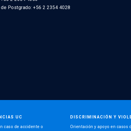
n de Postgrado: +56 2 2354 4028
NCIAS UC
DISCRIMINACIÓN Y VIOL
n caso de accidente o
Orientación y apoyo en casos 