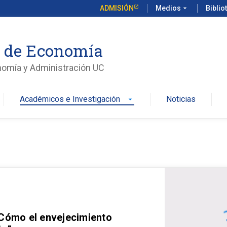
ADMISIÓN
Medios
arrow_drop_down
Biblio
o de Economía
nomía y Administración UC
Académicos e Investigación
Noticias
arrow_drop_down
 Cómo el envejecimiento