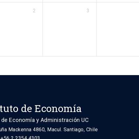
2
3
ituto de Economía
 de Economía y Administración UC
uña Mackenna 4860, Macul. Santiago, Chile
: +56 2 2354 4303