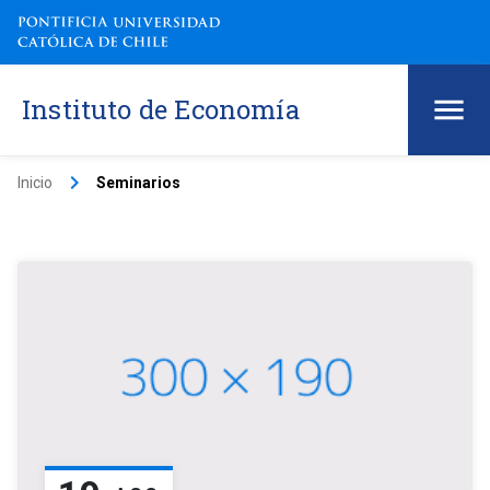
Instituto de Economía
keyboard_arrow_right
Inicio
Seminarios