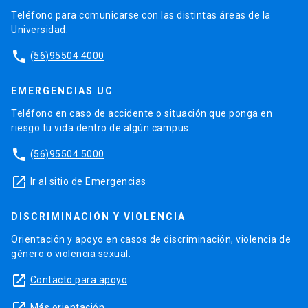
Teléfono para comunicarse con las distintas áreas de la
Universidad.
phone
(56)95504 4000
EMERGENCIAS UC
Teléfono en caso de accidente o situación que ponga en
riesgo tu vida dentro de algún campus.
phone
(56)95504 5000
launch
Ir al sitio de Emergencias
DISCRIMINACIÓN Y VIOLENCIA
Orientación y apoyo en casos de discriminación, violencia de
género o violencia sexual.
launch
Contacto para apoyo
Más orientación